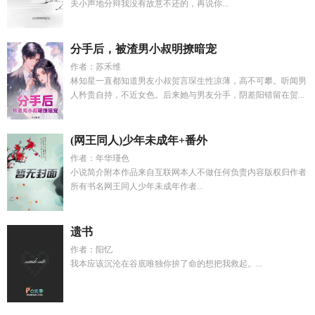
夫小声地分辩我没有故意不还的，再说你...
分手后，被渣男小叔明撩暗宠
作者：苏禾维
林知星一直都知道男友小叔贺言琛生性凉薄，高不可攀。听闻男
人矜贵自持，不近女色。后来她与男友分手，阴差阳错留在贺...
(网王同人)少年未成年+番外
作者：年华瑾色
小说简介附本作品来自互联网本人不做任何负责内容版权归作者
所有书名网王同人少年未成年作者...
遗书
作者：阳忆
我本应该沉沦在谷底唯独你拚了命的想把我救起。...