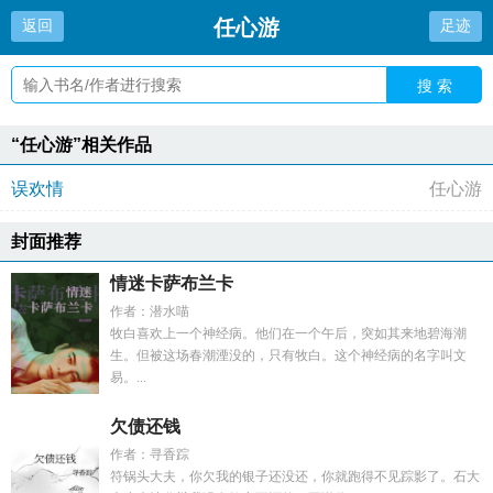
任心游
返回
足迹
搜 索
“任心游”相关作品
误欢情
任心游
封面推荐
情迷卡萨布兰卡
作者：潜水喵
牧白喜欢上一个神经病。他们在一个午后，突如其来地碧海潮
生。但被这场春潮湮没的，只有牧白。这个神经病的名字叫文
易。...
欠债还钱
作者：寻香踪
符锅头大夫，你欠我的银子还没还，你就跑得不见踪影了。石大