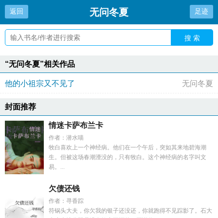
无问冬夏
返回
足迹
搜 索
“无问冬夏”相关作品
他的小祖宗又不见了
无问冬夏
封面推荐
情迷卡萨布兰卡
作者：潜水喵
牧白喜欢上一个神经病。他们在一个午后，突如其来地碧海潮
生。但被这场春潮湮没的，只有牧白。这个神经病的名字叫文
易。...
欠债还钱
作者：寻香踪
符锅头大夫，你欠我的银子还没还，你就跑得不见踪影了。石大