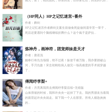
痴儿，罢了，既然如此，你便回去，但你要记住，回去的代价...
（HP同人）HP之记忆迷宫+番外
作者：葬剑
HP之记忆迷宫作者葬剑文案生前做食死徒做间谍辛苦一辈子，
死后还要遇到个脑残继续折腾什么？这个疯子是萨拉...
炼神丹，画神符，团宠师妹是天才
作者：唐若浅
她奉行有仇当场报，绝不过夜！纵使千难万险，我亦要踏破山
河，手刃仇敌！宋念初刚给病人做完一场高难度的手术就穿越
了...
傅闻纾李梨+
作者：月亮离我而去傅闻纾李梨后续+无错版
山体滑坡的时候，我和许央央一起掉了下去。我的男朋友当着我
的面背起许央央就走。留下我一个人在那里。所有人都急匆匆
的...