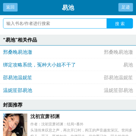
易池
返回
足迹
搜 索
“易池”相关作品
邢桑晚易池澈
邢桑晚易池澈
绑定攻略系统，冤种大小姐不干了
易池
邵易池温妮笙
邵易池温妮笙
温妮笙邵易池
温妮笙邵易池
封面推荐
沈初宜萧祁渊
作者：沈初宜萧祁渊：结局+番外
头顶传来叹息之声，再次开口时，阎王的声音越发深沉。世间多