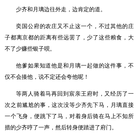
少齐和月璃边往外走，边肯定的道。
奕国公府的农庄又不止这一个，不过其他的庄
子都离京都的距离有些远罢了，少了这些粮食，大
不了少赚些银子呗。
他爹如果知道他是和月璃一起做的这件事，不
仅不会揍他，说不定还会夸他呢！
等两人骑着马再回到宸亲王府时，又经历了一
次之前尴尬的事，这次没等少齐先下马，月璃直接
一个飞身，便跳下了马，对着身后骑在马上不知所
措的少齐哼了一声，然后转身便踏进了府门。