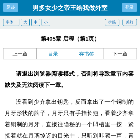
男多女少之帝王给我做外室
足迹
登录
字体：
大
中
小
护眼
关灯
第405章 启程（第1页）
上一章
目录
存书签
下一章
请退出浏览器阅读模式，否则将导致章节内容
缺失及无法阅读下一章。
没看到少齐拿出钥匙，反而拿出了一个铜制的
月牙形状的牌子，月牙只有手指长短，看着少齐拿
着铜制的月牙，直接往隐秘的一个凹槽里一按，紧
接着就在月璃惊讶的目光中，只听到咔嚓一声，青