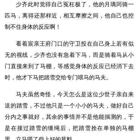
少齐此时觉得自己冤枉极了，他的月璃同骑一
匹马，离得还那样近，相互摩擦之间，他自己也控
制不住身体的反应啊！
看着宸亲王府门口的守卫投在自己身上若有似
无的视线，少齐也没有急着下马，而是骑着马从小
门直接来到了马棚，等感觉身体的反应已经消下去
时，他才下马把踏雪交给专门喂马的马夫。
马夫虽然奇怪，今天怎么是这位少世子亲自来
送的踏雪，不过他只是一个小小的马夫，做好自己
分内之事就好，其余的事情并不是他能揣测的，于
是在接过踏雪的缰绳后，把踏雪拴在单独的马棚
里，立马喂了些上好的草料。