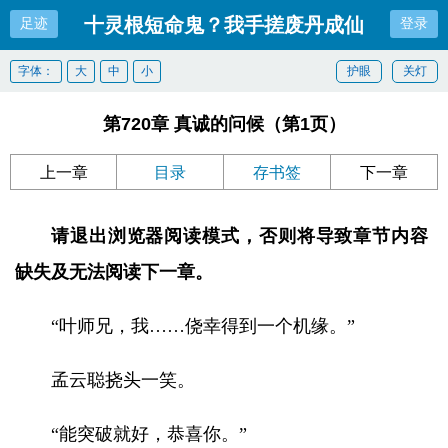
十灵根短命鬼？我手搓废丹成仙
足迹
登录
字体：
大
中
小
护眼
关灯
第720章 真诚的问候（第1页）
上一章
目录
存书签
下一章
请退出浏览器阅读模式，否则将导致章节内容
缺失及无法阅读下一章。
“叶师兄，我……侥幸得到一个机缘。”
孟云聪挠头一笑。
“能突破就好，恭喜你。”