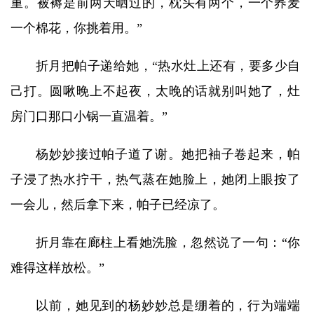
重。被褥是前两天晒过的，枕头有两个，一个荞麦
一个棉花，你挑着用。”
折月把帕子递给她，“热水灶上还有，要多少自
己打。圆啾晚上不起夜，太晚的话就别叫她了，灶
房门口那口小锅一直温着。”
杨妙妙接过帕子道了谢。她把袖子卷起来，帕
子浸了热水拧干，热气蒸在她脸上，她闭上眼按了
一会儿，然后拿下来，帕子已经凉了。
折月靠在廊柱上看她洗脸，忽然说了一句：“你
难得这样放松。”
以前，她见到的杨妙妙总是绷着的，行为端端