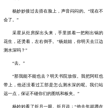
杨妙妙接过去捂在脸上，声音闷闷的。“现在不
会了。”
采星从灶房探出头来，手里抓着一把刚出锅的
花生，还烫着，左右倒手。“杨姐姐，你明天去江边
测水深吗？”
“去。”
“那我能不能也去？明天书院放假。我把阿旺也
带上，他还没看过工部是怎么测水深的呢。我们站
远一点，保证不碰你们的图纸和板夹。”
杨妙妙看了折月一眼。折月说：“他去年就蹲在