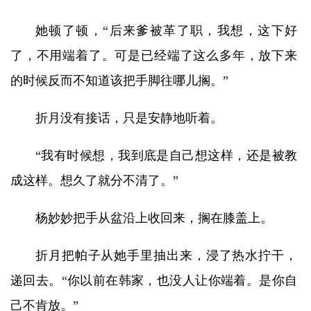
她顿了顿，“后来爹被革了职，我想，这下好
了，不用端着了。可是已经端了这么多年，放下来
的时候反而不知道该把手脚往哪儿搁。”
折月没有接话，只是安静地听着。
“我有时候想，我到底是自己想这样，还是被教
成这样。想久了就分不清了。”
杨妙妙把手从盆沿上收回来，搁在膝盖上。
折月把帕子从她手里抽出来，浸了热水拧干，
递回去。“你以前在韩家，也没人让你端着。是你自
己不肯放。”