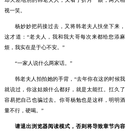
却天差地别的韩老夫人，又看了折月一眼，两人相
视一笑。
杨妙妙把药接过去，又将韩老夫人扶坐下来，
这才道：“老夫人，我和我大哥每次来都给您添麻
烦，我实在是于心不安。”
“一家人说什么两家话。”
韩老夫人拍拍她的手背，“去年你在这的时候我
就说过，你这姑娘什么都好，就是太能扛。扛久了
容易把自己也骗过去。你哥杨勉也是这样，明明酒
量不行，硬喝。”
请退出浏览器阅读模式，否则将导致章节内容