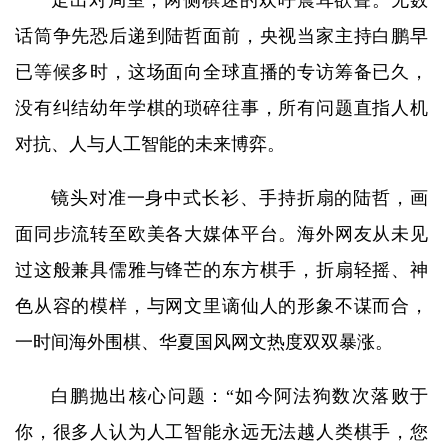
走出对局室，两侧棋迷的欢呼震耳欲聋。无数
话筒争先恐后递到陆哲面前，央视当家主持白鹏早
已等候多时，这场面向全球直播的专访筹备已久，
没有纠结幼年学棋的琐碎往事，所有问题直指人机
对抗、人与人工智能的未来博弈。
镜头对准一身中式长衫、手持折扇的陆哲，画
面同步流转至欧美各大媒体平台。海外网友从未见
过这般兼具儒雅与锋芒的东方棋手，折扇轻摇、神
色从容的模样，与网文里谪仙人的形象不谋而合，
一时间海外围棋、华夏国风网文热度双双暴涨。
白鹏抛出核心问题：“如今阿法狗数次落败于
你，很多人认为人工智能永远无法越人类棋手，您