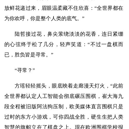
放鲜花递过来，眉眼温柔藏不住欣喜：“全世界都在
为你欢呼，你是整个人类的底气。”
陆哲接过花，鼻尖萦绕淡淡的花香，连日紧绷
的心弦终于松了几分，轻声笑道：“不过一盘棋而
已，胜负皆是寻常。”
“寻常？”
方瑶轻轻摇头，眼底映着走廊漫天灯火，“此前
全世界都认定人工智能会彻底碾压围棋，崔大海九
段全程被旧版阿法狗压制，欧美媒体直言围棋只是
过时的东方小游戏，可你四战全胜，硬生生把人类
智慧的旗帜立在了棋盘之上。现在欧洲围棋学校报