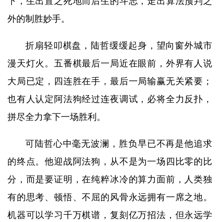
下，生出置之死地而后生的斗志，走出算法预判之
外的制胜妙手。
折扇轻叩棋盘，陆哲缓缓起身，望向窗外城市
漫天灯火。五番棋最后一局近在眼前，外界有人说
大局已定，四连胜在手，最后一局输赢无关紧要；
也有人认定阿法狗经过连夜调试，必将全力反扑，
拼尽全力拿下一场胜利。
可陆哲心中毫无波澜，胜负早已不再是他追求
的终点。他迎战阿法狗，从不是为一场四比零的比
分，而是要证明，在纯粹冰冷的算力面前，人类独
有的思考、顿悟、不屈的风骨永远拥有一席之地。
机器可以学习千万棋谱，复刻亿万招法，但永远学