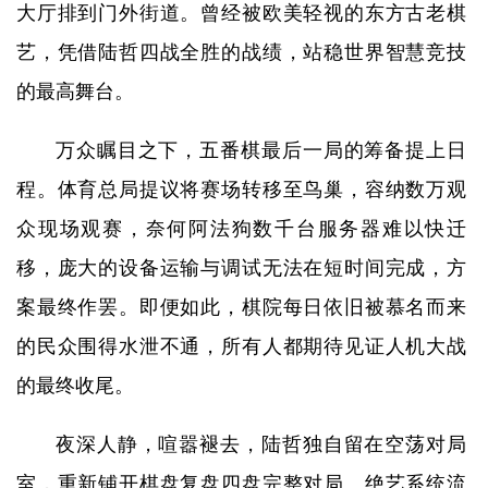
大厅排到门外街道。曾经被欧美轻视的东方古老棋
艺，凭借陆哲四战全胜的战绩，站稳世界智慧竞技
的最高舞台。
万众瞩目之下，五番棋最后一局的筹备提上日
程。体育总局提议将赛场转移至鸟巢，容纳数万观
众现场观赛，奈何阿法狗数千台服务器难以快迁
移，庞大的设备运输与调试无法在短时间完成，方
案最终作罢。即便如此，棋院每日依旧被慕名而来
的民众围得水泄不通，所有人都期待见证人机大战
的最终收尾。
夜深人静，喧嚣褪去，陆哲独自留在空荡对局
室，重新铺开棋盘复盘四盘完整对局。绝艺系统流