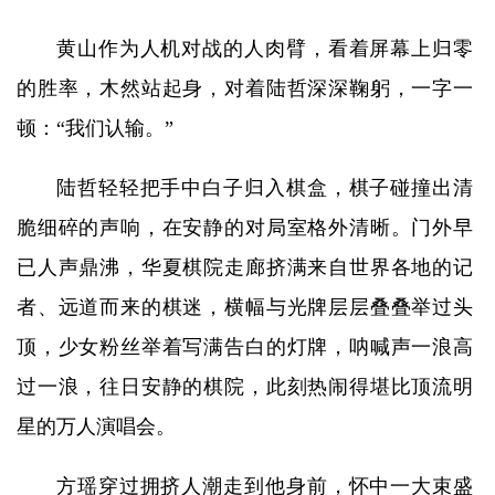
黄山作为人机对战的人肉臂，看着屏幕上归零
的胜率，木然站起身，对着陆哲深深鞠躬，一字一
顿：“我们认输。”
陆哲轻轻把手中白子归入棋盒，棋子碰撞出清
脆细碎的声响，在安静的对局室格外清晰。门外早
已人声鼎沸，华夏棋院走廊挤满来自世界各地的记
者、远道而来的棋迷，横幅与光牌层层叠叠举过头
顶，少女粉丝举着写满告白的灯牌，呐喊声一浪高
过一浪，往日安静的棋院，此刻热闹得堪比顶流明
星的万人演唱会。
方瑶穿过拥挤人潮走到他身前，怀中一大束盛