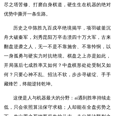
尽之塔苦修、打磨自身棋道，硬生生在机器的绝对
优势中撕开一条生路。
历史之中陈胜九百戍卒绝境揭竿，项羽破釜沉
舟大破秦军，刘秀昆阳万卒击溃四十万大军，古来
翻盘逆袭之人，无一不是不靠施舍、不靠怜悯，以
一身孤勇与硬实力对抗绝境。棋盘之上亦是如此，
开局落后七成胜率又如何？中盘棋形处处受制又如
何？只要心神不乱、招法不软，步步寻破绽、手手
藏锋芒，终能逆转乾坤。
这便是人与机器最大的分野：ai遇到胜率持续走
低，只会依照算法保守求稳；人却能在全盘劣势之