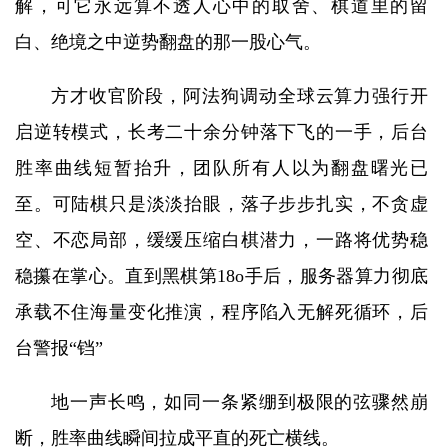
解，可它永远算不透人心中的取舍、棋道里的留
白、绝境之中逆势翻盘的那一股心气。
方才收官阶段，阿法狗调动全球云算力强行开
启逆转模式，长考二十余分钟落下飞的一手，后台
胜率曲线短暂抬升，团队所有人以为翻盘曙光已
至。可陆棋只是淡淡抬眼，落子步步扎实，不贪虚
空、不恋局部，缓缓压缩白棋潜力，一路将优势稳
稳攥在掌心。直到黑棋第18o手后，服务器算力彻底
承载不住海量变化推演，程序陷入无解死循环，后
台警报“铛”
地一声长鸣，如同一条紧绷到极限的弦骤然崩
断，胜率曲线瞬间拉成平直的死亡横线。