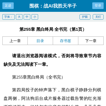
围棋：战AI我胜天半子
足迹
登录
字体：
大
中
小
护眼
关灯
第255章 黑白终局 全书完（第1页）
上一章
目录
存书签
下一章
请退出浏览器阅读模式，否则将导致章节内容
缺失及无法阅读下一章。
第255章黑白终局（全书完）
第四局投子的钟声落下，黑白棋子静静分列棋
盘两侧，阿法狗后台成片服务器过载告警的红光渐