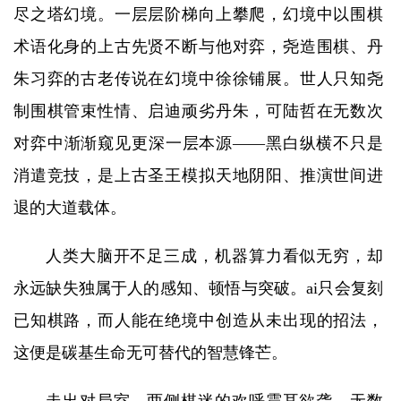
尽之塔幻境。一层层阶梯向上攀爬，幻境中以围棋
术语化身的上古先贤不断与他对弈，尧造围棋、丹
朱习弈的古老传说在幻境中徐徐铺展。世人只知尧
制围棋管束性情、启迪顽劣丹朱，可陆哲在无数次
对弈中渐渐窥见更深一层本源——黑白纵横不只是
消遣竞技，是上古圣王模拟天地阴阳、推演世间进
退的大道载体。
人类大脑开不足三成，机器算力看似无穷，却
永远缺失独属于人的感知、顿悟与突破。ai只会复刻
已知棋路，而人能在绝境中创造从未出现的招法，
这便是碳基生命无可替代的智慧锋芒。