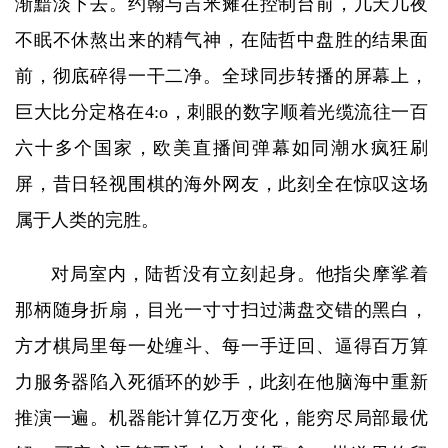
渐黯淡下去。约翰与吉米瘫在控制台前，几天几夜
不眠不休熬出来的精气神，在陆哲中盘胜的结果面
前，彻底碎得一干二净。全球同步转播的屏幕上，
巨大比分定格在4:o，刺眼的数字顺着光缆流往一百
六十多个国家，欧美直播间弹幕如同潮水疯狂刷
屏，昔日轻视围棋的海外网友，此刻全在惊叹这场
属于人类的完胜。
对局室内，陆哲没有立刻起身。他指尖摩挲着
那柄随身折扇，目光一寸寸扫过满盘交错的黑白，
方才棋局里每一处缠斗、每一手迂回、逼得百万算
力服务器陷入死循环的妙手，此刻在他脑海中重新
推演一遍。机器能计算亿万变化，能穷尽局部最优