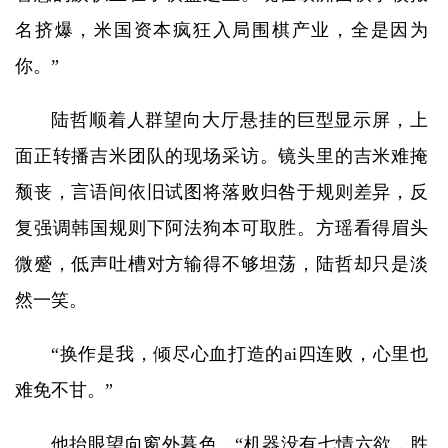
名挤爆，米国资本疯狂入局围棋产业，全是因为
你。”
陆哲顺着人群望向大厅悬挂的巨型显示屏，上
面正转播吉米团队的现场采访。镜头里的吉米难掩
颓丧，言语间依旧试图将落败归咎于规则差异，反
复强调韩国规则下阿法狗本可取胜。方瑶看得眉头
微蹙，低声吐槽对方输得不够坦荡，陆哲却只是淡
然一笑。
“换作是我，倾尽心血打造的ai四连败，心里也
难免不甘。”
他抬眼望向窗外暮色，“机器没有七情六欲，胜