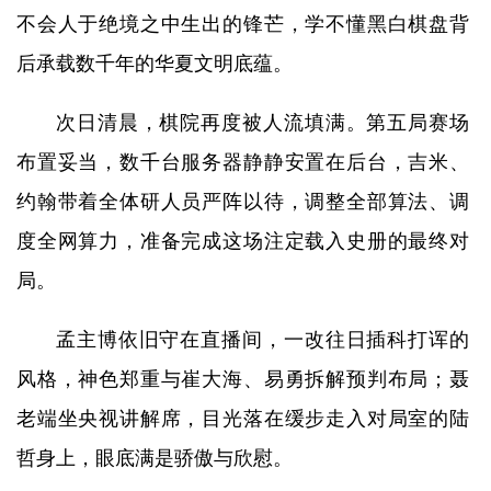
不会人于绝境之中生出的锋芒，学不懂黑白棋盘背
后承载数千年的华夏文明底蕴。
次日清晨，棋院再度被人流填满。第五局赛场
布置妥当，数千台服务器静静安置在后台，吉米、
约翰带着全体研人员严阵以待，调整全部算法、调
度全网算力，准备完成这场注定载入史册的最终对
局。
孟主博依旧守在直播间，一改往日插科打诨的
风格，神色郑重与崔大海、易勇拆解预判布局；聂
老端坐央视讲解席，目光落在缓步走入对局室的陆
哲身上，眼底满是骄傲与欣慰。