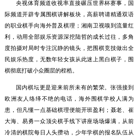
央视体育频道收视率直接碾压世界杯赛事，国
际频道开辟专属围棋讲解板块，高薪聘请精通双语
的职业棋手向海外普及棋理；湘南卫视嗅到流量红
利，动用全部娱乐资源深挖陆哲的成长过往，多角
度拍摄对局时专注沉静的镜头，把围棋竞技做出全
民娱乐热度，无数年轻女孩从此迷上黑白棋子，围
棋彻底打破小众圈层的桎梏。
国内棋坛更是迎来前所未有的繁荣。张强接到
欧洲友人络绎不绝的电话，海外围棋学校人满为
患，但凡懂一点基础棋理便能开班盈利；聂老、崔
大海、易勇一众顶尖棋手线下讲座场场爆满，从前
冷清的棋院每日人头攒动，少年学棋的报名队伍从