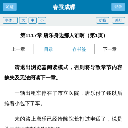
春蚕成蝶
足迹
登录
字体：
大
中
小
护眼
关灯
第1117章 唐乐身边那人谁啊（第1页）
上一章
目录
存书签
下一章
请退出浏览器阅读模式，否则将导致章节内容
缺失及无法阅读下一章。
一辆出租车停在了市立医院，唐乐付了钱以后
挎着小包下了车。
来的路上唐乐已经给陈院长打过电话了，说是