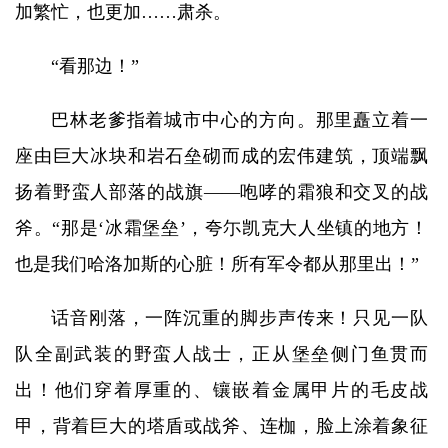
加繁忙，也更加……肃杀。
“看那边！”
巴林老爹指着城市中心的方向。那里矗立着一
座由巨大冰块和岩石垒砌而成的宏伟建筑，顶端飘
扬着野蛮人部落的战旗——咆哮的霜狼和交叉的战
斧。“那是‘冰霜堡垒’，夸尓凯克大人坐镇的地方！
也是我们哈洛加斯的心脏！所有军令都从那里出！”
话音刚落，一阵沉重的脚步声传来！只见一队
队全副武装的野蛮人战士，正从堡垒侧门鱼贯而
出！他们穿着厚重的、镶嵌着金属甲片的毛皮战
甲，背着巨大的塔盾或战斧、连枷，脸上涂着象征