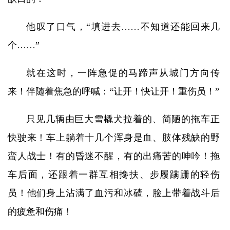
他叹了口气，“填进去……不知道还能回来几
个……”
就在这时，一阵急促的马蹄声从城门方向传
来！伴随着焦急的呼喊：“让开！快让开！重伤员！”
只见几辆由巨大雪橇犬拉着的、简陋的拖车正
快驶来！车上躺着十几个浑身是血、肢体残缺的野
蛮人战士！有的昏迷不醒，有的出痛苦的呻吟！拖
车后面，还跟着一群互相搀扶、步履蹒跚的轻伤
员！他们身上沾满了血污和冰碴，脸上带着战斗后
的疲惫和伤痛！