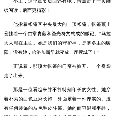
小主，这个章节后面还有哦，请点击下一页继
续阅读，后面更精彩！
他指着帐篷区中央最大的一顶帐篷，帐篷顶上
悬挂着一个由常青藤和圣光符文构成的徽记。“马拉
大人就在里面。她是我们的守护神，是寒冬里的暖
阳！没有她，哈洛加斯早就变成一座死城了！”
正说着，那顶大帐篷的门帘被掀开。一个身影
走了出来。
那是一位看起来并不算特别年长的女性。她穿
着朴素的白色亚麻长袍，外面罩着一件厚实的、没
有任何装饰的灰色毛皮斗篷。她的面容温和平静，