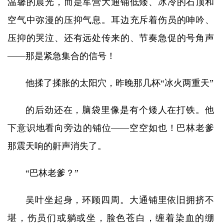
温馨的晨光，而是军营大通铺低矮、冰冷的石顶和
空气中弥漫的压抑气息。耳边充斥着伤员的呻吟、
压抑的哭泣、还有远处传来的、节奏急促的号角声
——那是紧急集合的信号！
他揉了揉胀的太阳穴，昨晚那几杯“冰火两重天”
的后劲还在，脑袋里像是有个矮人在打铁。他
下意识地看向旁边的铺位——空空如也！巴林老爹
那震天响的鼾声消失了。
“巴林老爹？”
吴叶坐起身，环顾四周。大通铺里依旧拥挤不
堪，伤员们或躺或坐，脸色苍白，缠着染血的绷