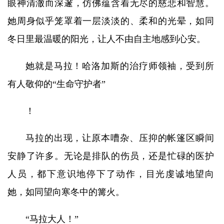
眼神清澈而深邃，仿佛蕴含着无尽的慈悲和智慧。
她周身似乎笼罩着一层淡淡的、柔和的光晕，如同
冬日里最温暖的阳光，让人不由自主地感到心安。
她就是马拉！哈洛加斯的治疗师领袖，受到所
有人敬仰的“生命守护者”
！
马拉的出现，让原本嘈杂、压抑的帐篷区瞬间
安静了许多。无论是排队的伤员，还是忙碌的医护
人员，都下意识地停下了动作，目光虔诚地望向
她，如同望向寒冬中的篝火。
“马拉大人！”