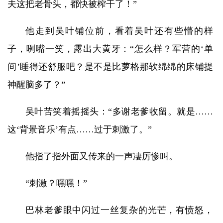
夫这把老骨头，都快被榨干了！”
他走到吴叶铺位前，看着吴叶还有些懵的样
子，咧嘴一笑，露出大黄牙：“怎么样？军营的‘单
间’睡得还舒服吧？是不是比萝格那软绵绵的床铺提
神醒脑多了？”
吴叶苦笑着摇摇头：“多谢老爹收留。就是……
这‘背景音乐’有点……过于刺激了。”
他指了指外面又传来的一声凄厉惨叫。
“刺激？嘿嘿！”
巴林老爹眼中闪过一丝复杂的光芒，有愤怒，