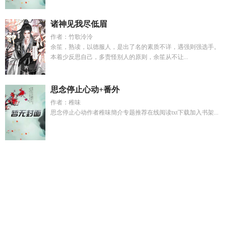
诸神见我尽低眉
作者：竹歌泠泠
余笙，熟读，以德服人，是出了名的素质不详，遇强则强选手。
本着少反思自己，多责怪别人的原则，余笙从不让...
思念停止心动+番外
作者：稚味
思念停止心动作者稚味簡介专题推荐在线阅读txt下载加入书架...
酸酸甜甜萌可世界 是什么歌
迷心盡
姜姮顾屿
买大买小代表什
么数字
沈照钦宋吟月最新章节更新信息列表
四合院我叫何雨
森
龙傲天 给我表白了
流水账写作
杏雨暗示什么意思
别钓了
啦在线观看
我在星际御兽微盘
买大不买小买小是傻吊啥意
思
不爱后他却强占我的信息素by一蟹又一蟹
沈清砚宋昭汐主
母谋宋婉莹
富婆群的赚钱方法
林牧野秦婠
楚月瑶短剧
明烛
by不问参商
短剧秦江月扮演者是谁
Omega帝国育种全集
蒋