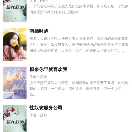
作者：priest
一个只会吃喝玩乐又被人甩的废柴小平胸，如何成长成一个坑蒙
拐骗无所不精的纯爷们儿的故事...
南栖时屿
作者：入职疗养院，妖怪男友天天要抱抱：南栖时屿番外笔趣阁
入职疗养院，妖怪男友天天要抱抱南栖时屿番外笔趣阁全文免费
阅读已完结是作者一日萝又一力作，周婕的工作是真的忙，...
原来你早就喜欢我
作者：美巷
少女声势不算浩大的暗恋，校园墙角的栀子花开了又谢，他惊艳
我的，又何止一个夏天。那个夏天，季夏喜欢上了一个少年，
高...
性奴隶服务公司
作者：荡神
...