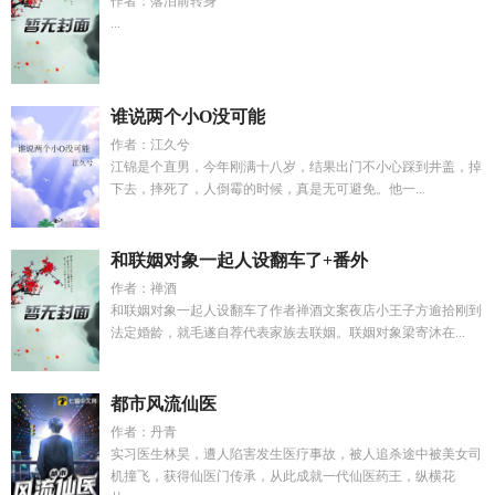
作者：落泪前转身
...
谁说两个小O没可能
作者：江久兮
江锦是个直男，今年刚满十八岁，结果出门不小心踩到井盖，掉
下去，摔死了，人倒霉的时候，真是无可避免。他一...
和联姻对象一起人设翻车了+番外
作者：禅酒
和联姻对象一起人设翻车了作者禅酒文案夜店小王子方逾拾刚到
法定婚龄，就毛遂自荐代表家族去联姻。联姻对象梁寄沐在...
都市风流仙医
作者：丹青
实习医生林昊，遭人陷害发生医疗事故，被人追杀途中被美女司
机撞飞，获得仙医门传承，从此成就一代仙医药王，纵横花