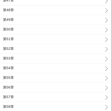
第47章
第48章
第49章
第50章
第51章
第52章
第53章
第54章
第55章
第56章
第57章
第58章