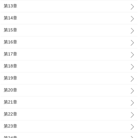
第13章
第14章
第15章
第16章
第17章
第18章
第19章
第20章
第21章
第22章
第23章