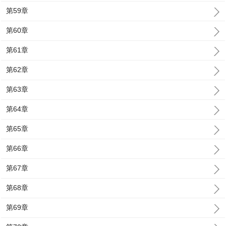
第59章
第60章
第61章
第62章
第63章
第64章
第65章
第66章
第67章
第68章
第69章