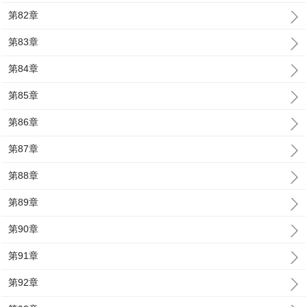
第82章
第83章
第84章
第85章
第86章
第87章
第88章
第89章
第90章
第91章
第92章