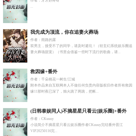
作者：牙牙好疼呀
...
我先成为顶流，你在追妻火葬场
作者：雨路的露
双男主，接受不了的同学，请及时避坑！（轻玄幻系统娱乐圈追
妻火葬场甜宠）（书里会借鉴一些时下流行的歌曲，请...
救因缘+番外
作者：千朵桃花一树生/江城
附本作品来自互联网本人不做任何负责内容版权归作者所有救因
缘11那时夜已深了，烛火跳了两跳，把帐...
(日韩泰娱同人)不摘星星只看云[娱乐圈]+番外
作者：CKuuuy
小说简介不摘星星只看云娱乐圈作者CKuuuy完结番外晋江
VIP20250116完...