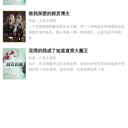
致我亲爱的探灵博主
作者：人间大雪饼
一个是拥有阴阳眼的探灵女主播，另一个是熟知各种鬼魂特征的
傲娇定鬼女队长。两人有着一模一样的面孔，以及完全不同的
性...
花滑的我成了短道速滑大魔王
作者：亡灵大菜菜
从小，苏凉就被养父丢去练花滑，直到16岁发育关身高猛涨才转
项目练了短道速滑。这次转项，短道速滑迎来了项...
李明远主角
程心妍
黎言流清元
许知谢燃大结局免费阅读
黎
念晚和陆时聿最新章节更新时
方谨顾远最后在一起了么
重回
高中睡男友txt
梁柚宁傅清尧
侯府重点班全本TXT最新章节列
表
沈明远是什么剧
穿书之莫妍无删减全文免费阅读
傅砚许
念
楚韵是谁
闪婚后夫人的马甲藏不住演员表
七零年代养
娃
前尘已矣
蛇精病内涵
顺直男百度百科
死遁之后师兄疯
了
方谨和顾远的结局
我的咒术是一键满级
逆转粉丝讨论社