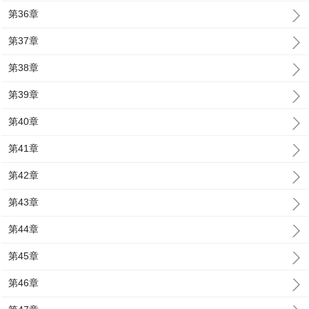
第36章
第37章
第38章
第39章
第40章
第41章
第42章
第43章
第44章
第45章
第46章