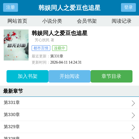
韩娱同人之爱豆也追星
注册
登录
网站首页
小说分类
会员书架
阅读记录
韩娱同人之爱豆也追星
芳心扰民 著
都市言情
连载中
最近更新：
第331章
更新时间：
2026-04-11 14:24:31
加入书架
开始阅读
章节目录
最新章节
第331章
第330章
第329章
第328章