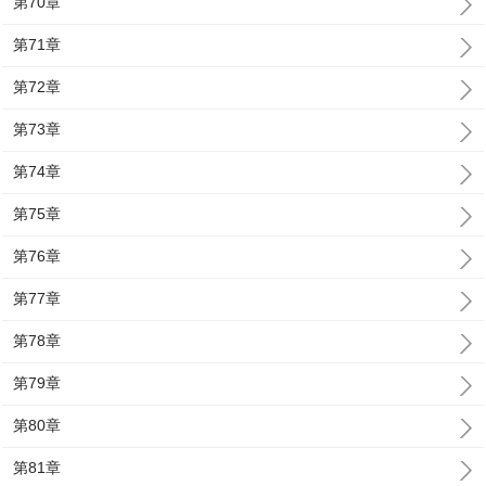
第70章
第71章
第72章
第73章
第74章
第75章
第76章
第77章
第78章
第79章
第80章
第81章