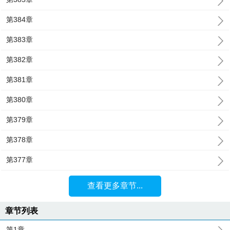
第384章
第383章
第382章
第381章
第380章
第379章
第378章
第377章
查看更多章节...
章节列表
第1章