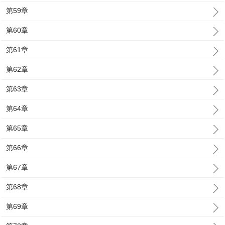
第59章
第60章
第61章
第62章
第63章
第64章
第65章
第66章
第67章
第68章
第69章