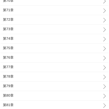
第70章
第71章
第72章
第73章
第74章
第75章
第76章
第77章
第78章
第79章
第80章
第81章