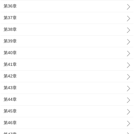
第36章
第37章
第38章
第39章
第40章
第41章
第42章
第43章
第44章
第45章
第46章