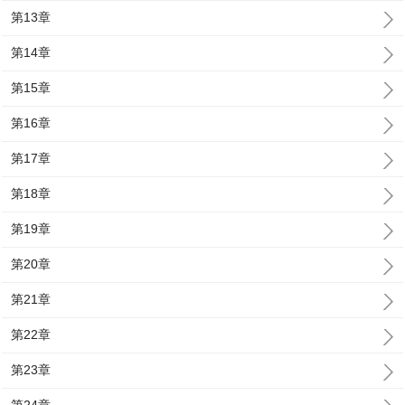
第13章
第14章
第15章
第16章
第17章
第18章
第19章
第20章
第21章
第22章
第23章