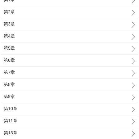
第2章
第3章
第4章
第5章
第6章
第7章
第8章
第9章
第10章
第11章
第13章