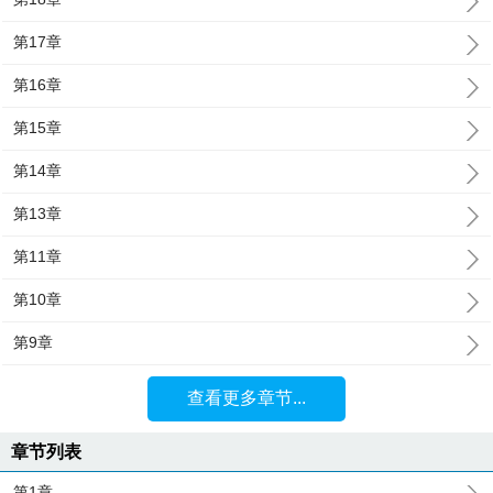
第17章
第16章
第15章
第14章
第13章
第11章
第10章
第9章
查看更多章节...
章节列表
第1章