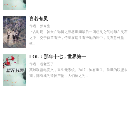
言若有灵
作者：梦今生
上古时期，神女在弥留之际将世间最后一团怨灵之气封印在灵石
之中，交于侍童看护，侍童在运往看护地的途中，灵石意外坠
落...
LOL：那年十七，世界第一
作者：老老五了
英雄联盟电竞文，重生无系统。2o17，陈有重生。前世的联盟末
期，陈有成为造神产物，人们称之为...
穿成女尊妻主的
沈之夏陆时免费阅读
穿成冲喜新娘后逃荒全
文阅读免费
丁桂付
将爱sc1v1精彩章节
楼台烟雨中作者的茯
月玄霖
程梓璇
他似温柔风医生迟绯
被毛绒团子包围啦txt
一
起走近行星科学前沿
傅知年沈越完结
烬雪txt古言
女尊绝实容
颜藏不住了
痴心绝对为什么叫舔狗三部曲
末世我的关键词比
别人多一个 百度
女主穿越成残暴的女尊
将爱sc1v1章节评