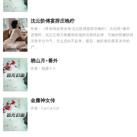
沈云阶傅宴辞庄晚柠
作者：《终有弱水替沧海:沈云阶傅宴辞庄晚柠》:大结局+番外
进屋时，沈父正努力将瘫倒在地的沈母扶起来，可她的双腿软得
没有半分力气，怎么也站不起来。最后，她趴俯在那具冰冷的
尸...
栖山月+番外
作者：朝露十八
...
金庸神女传
作者：Cat Cat Girl
...