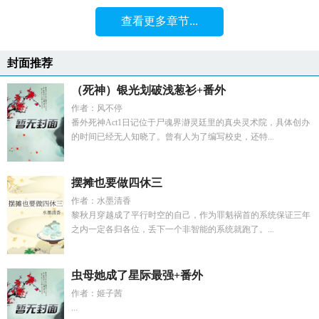
查看更多章节...
封面推荐
（死神）银光划破浅葱衫+番外
作者：风不停
番外死神Act1日记位于尸魂界瀞灵廷里的真央灵术院，具体创办
的时间已经无人知晓了。曾有人为了编写校史，还特...
摆摊也要做四休三
作者：水墨清香
黎秋月穿越成了平行时空的自己，作为罪魁祸首的系统保证三年
之内一定各归各位，丢下一个非智能的系统就跑了。...
虫母她成了星际最强+番外
作者：姬子茜
...