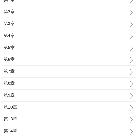
第2章
第3章
第4章
第5章
第6章
第7章
第8章
第9章
第10章
第13章
第14章