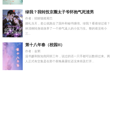
绿我？我转投京圈太子爷怀抱气死渣男
作者：招财猫摇尾巴
婚礼当天，老公就跑去了国外和秘书缠绵。绿我？看谁绿过谁？
林清桐转身就保养了一个帅气逼人的小实习生。整的谁没有小
三...
第十八年春（校园H）
作者：金粥
温书媛和陈知尧同班三年，说过的话一只手都可以数得过来。两
人正式有交集是在那个夜晚暴露狂还没来得及打开...
一加一大于二的通俗理解
杀手K
论氪星人与奥特战士的适配性
资源
重生鬼灭我成了鬼
我靠厨艺证道成仙第67集短剧
桔梗飞
卢
哪吒敖丙同人
全球沦陷我成了道祖
过火欲燎by刀鞘免费阅
读最新章节
沈若冰贺霖
薄情王爷的宠妃上册淡月新凉
和作精
妻子共感后本书作者 耳东霁
哪吒敖丙扩写
社畜更严重的叫
法
论氪星人与奥特战士的适配性百度
小农女空间灵泉逃荒
杀
手爱漫画
章节末世拯救女丧尸叉烧盖饭最新章节更新
离婚6年