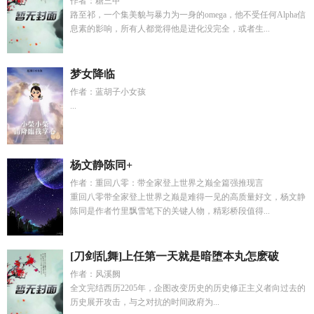
作者：糖三甲
路至祁，一个集美貌与暴力为一身的omega，他不受任何Alpha信
息素的影响，所有人都觉得他是进化没完全，或者生...
梦女降临
作者：蓝胡子小女孩
...
杨文静陈同+
作者：重回八零：带全家登上世界之巅全篇强推现言
重回八零带全家登上世界之巅是难得一见的高质量好文，杨文静
陈同是作者竹里飘雪笔下的关键人物，精彩桥段值得...
[刀剑乱舞]上任第一天就是暗堕本丸怎麽破
作者：风溪阙
全文完结西历2205年，企图改变历史的历史修正主义者向过去的
历史展开攻击，与之对抗的时间政府为...