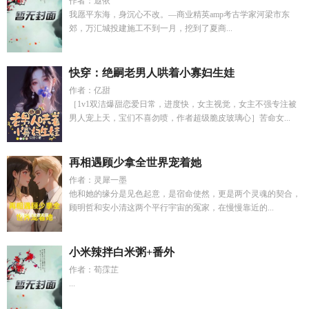
作者：遐依
我愿平东海，身沉心不改。—商业精英amp考古学家河梁市东
郊，万汇城投建施工不到一月，挖到了夏商...
快穿：绝嗣老男人哄着小寡妇生娃
作者：亿甜
［1v1双洁爆甜恋爱日常，进度快，女主视觉，女主不强专注被
男人宠上天，宝们不喜勿喷，作者超级脆皮玻璃心］苦命女...
再相遇顾少拿全世界宠着她
作者：灵犀一墨
他和她的缘分是见色起意，是宿命使然，更是两个灵魂的契合，
顾明哲和安小清这两个平行宇宙的冤家，在慢慢靠近的...
小米辣拌白米粥+番外
作者：荀霂芷
...