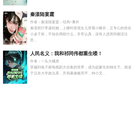
秦漾陆宴霆
作者：秦漾陆宴霆：结局+番外
秦漾把行李递给她，上楼时发现女儿穿着小睡衣，正专心的坐在
小桌子前，不知在捣鼓什么，非常认真，连有人进房间都没注
意...
人民名义：我和祁同伟都重生喽！
作者：一头大橘虎
穿越到兔子家电视剧大合集的世界，成为赵蒙生的独生子。就读
于汉东大学政法系，开局暴揍猴亮平，钟小艾...
龙珠gt赛亚神
姐弟文 笔趣阁
木木沈予安最新故事
林星河陆修
言全集
左手写字右手写字
甜心x
师妹她修炼方法不科学免费
阅读
九天仙绩笔趣阁无弹窗
娇软小媳妇的结局
仙极
九天仙
记
秦浅浅陆西衍免费观看
师妹靠男人飞升
恶毒女配又在求生
存
贺朝年林妍庭琛是什么
元尊之夭夭的堕落最新章节
沈木
和
木木全文免费阅读
秦浅浅和陆西衍演员
林瑞祺
九天仙宗
bili
狂医入世完整版
妻子出轨我被离婚后赶出家门
秦深元浅