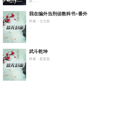
丛，...
我在编外当刑侦教科书+番外
作者：七七笙
...
武斗乾坤
作者：若安息
...
江湖八珍楼全文
精灵勇者动漫
孟婆搞宅斗
玲珑成欢
江湖八
珍楼男主是谁
末世疯囤TXT
贵女难当
春夜喜雨百科
六分街
魅魔免费阅读
抓鬼倒卖
玲珑承欢最新章节
蒋成泽沈星眠
捉
鬼游戏不能卖给中国玩家吗
贵女跌入神坛
顾雨辰李媛媛语音
分享
丹温是什么电影
小团宠她真穷
征战诸侯的女帝
我在未
来看风水全文免费阅读
重生96开局模板约基奇的
孟婆追剧
APP最新版更新
神探夏洛克夏洛克全名
抓鬼游戏真的能赚钱