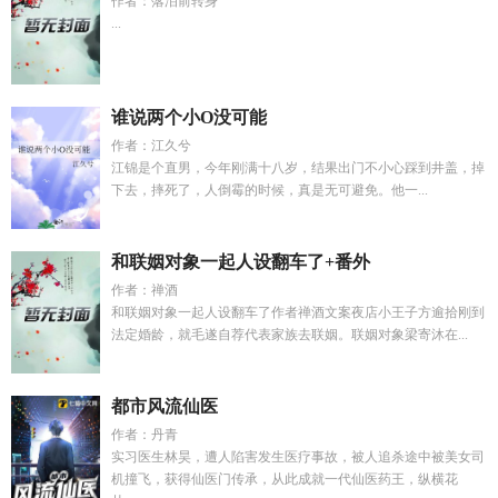
作者：落泪前转身
...
谁说两个小O没可能
作者：江久兮
江锦是个直男，今年刚满十八岁，结果出门不小心踩到井盖，掉
下去，摔死了，人倒霉的时候，真是无可避免。他一...
和联姻对象一起人设翻车了+番外
作者：禅酒
和联姻对象一起人设翻车了作者禅酒文案夜店小王子方逾拾刚到
法定婚龄，就毛遂自荐代表家族去联姻。联姻对象梁寄沐在...
都市风流仙医
作者：丹青
实习医生林昊，遭人陷害发生医疗事故，被人追杀途中被美女司
机撞飞，获得仙医门传承，从此成就一代仙医药王，纵横花