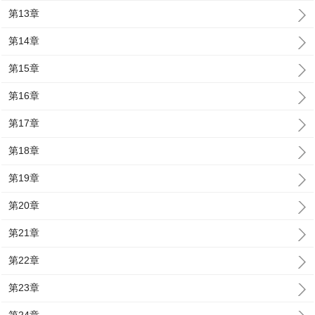
第13章
第14章
第15章
第16章
第17章
第18章
第19章
第20章
第21章
第22章
第23章