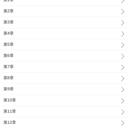
第2章
第3章
第4章
第5章
第6章
第7章
第8章
第9章
第10章
第11章
第12章