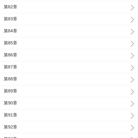
第82章
第83章
第84章
第85章
第86章
第87章
第88章
第89章
第90章
第91章
第92章