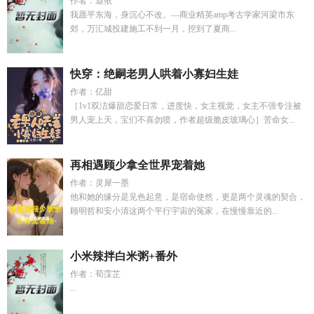
作者：遐依
我愿平东海，身沉心不改。—商业精英amp考古学家河梁市东
郊，万汇城投建施工不到一月，挖到了夏商...
快穿：绝嗣老男人哄着小寡妇生娃
作者：亿甜
［1v1双洁爆甜恋爱日常，进度快，女主视觉，女主不强专注被
男人宠上天，宝们不喜勿喷，作者超级脆皮玻璃心］苦命女...
再相遇顾少拿全世界宠着她
作者：灵犀一墨
他和她的缘分是见色起意，是宿命使然，更是两个灵魂的契合，
顾明哲和安小清这两个平行宇宙的冤家，在慢慢靠近的...
小米辣拌白米粥+番外
作者：荀霂芷
...