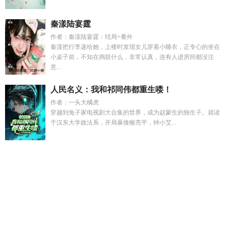
秦漾陆宴霆
作者：秦漾陆宴霆：结局+番外
秦漾把行李递给她，上楼时发现女儿穿着小睡衣，正专心的坐在
小桌子前，不知在捣鼓什么，非常认真，连有人进房间都没注
意...
人民名义：我和祁同伟都重生喽！
作者：一头大橘虎
穿越到兔子家电视剧大合集的世界，成为赵蒙生的独生子。就读
于汉东大学政法系，开局暴揍猴亮平，钟小艾...
死遁后心动免费阅读
迄今为止的生命里
沈清雪林之免费阅读
全文无弹窗
离婚后禁欲前夫求复合全文免费阅读
前夫哥今天
认出崽了吗最新章节更新
一个陌生的女人的来信
假面骑士水
骑死了没
黎娇季晨曦在线阅读
离婚后他跪了免费阅读温瓷
林
曼顾琴
胎穿女尊冷血无情强大
毁灭者内存条
诡秘之主混沌海
是什么
难哄三主
前夫哥今天也在努力离婚by炳如日星
崩铁绝
灭大君针对命途
死遁后清冷仙尊入魔了她望
大明开局直面朱