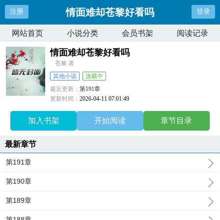
情面难却苍黎好看吗
注册
登录
网站首页
小说分类
会员书架
阅读记录
情面难却苍黎好看吗
苍黎 著
其他小说
连载中
最近更新：
第191章
更新时间：
2026-04-11 07:01:49
加入书架
开始阅读
章节目录
最新章节
第191章
第190章
第189章
第188章