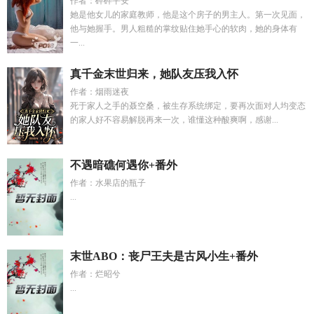
作者：碎碎平安
她是他女儿的家庭教师，他是这个房子的男主人。第一次见面，
他与她握手。男人粗糙的掌纹贴住她手心的软肉，她的身体有
一...
真千金末世归来，她队友压我入怀
作者：烟雨迷夜
死于家人之手的聂空桑，被生存系统绑定，要再次面对人均变态
的家人好不容易解脱再来一次，谁懂这种酸爽啊，感谢...
不遇暗礁何遇你+番外
作者：水果店的瓶子
...
末世ABO：丧尸王夫是古风小生+番外
作者：烂昭兮
...