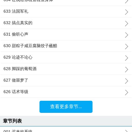
633 法国军礼
632 搞点真实的
631 偷听心声
630 甜粽子咸豆腐脑饺子蘸醋
629 论迹不论心
628 脚踩的葡萄酒
627 做噩梦了
626 话术等级
查看更多章节...
章节列表
001 迟来的系统