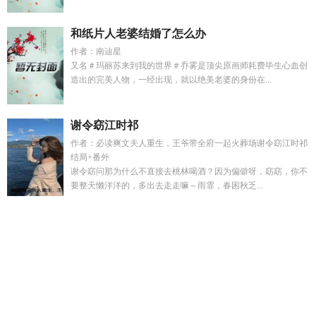
和纸片人老婆结婚了怎么办
作者：南辿星
又名＃玛丽苏来到我的世界＃乔雾是顶尖原画师耗费毕生心血创
造出的完美人物，一经出现，就以绝美老婆的身份在...
谢令窈江时祁
作者：必读爽文夫人重生，王爷带全府一起火葬场谢令窈江时祁
结局+番外
谢令窈问那为什么不直接去桃林喝酒？因为偏僻呀，窈窈，你不
要整天懒洋洋的，多出去走走嘛～雨霏，春困秋乏...
傅听寒南夏全文免费阅读
流年似水下一句
嗯阿凤
流体院
到
第五人格
沐清禾
一等功臣牌匾多少钱
给我讲一些第五人
格
流年似爱已成殇什么意思
审神者是日本国灵
沈知意陆屿周
旭白
盛淮安阮阮最新章节更新
血色结局
沐清儿
周知煜沈宁
安
一等功臣送牌匾哪个省
五指山上人中人
白峰其他视频
杨
凤姣的个人资料
血色伐
一等功牌匾需要什么人送回家
反差的
女友
高子齐最后和谁在一起
苏阮秦征全集在线阅读
先婚厚爱