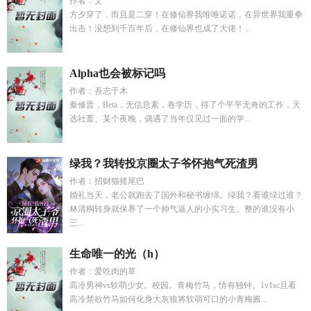
作者：文
方夕穿了，而且是二穿！在修仙界我唯唯诺诺，在异世界我重拳
出击！没想到千百年后，在修仙界也成了大佬！...
Alpha也会被标记吗
作者：吾志于木
秦修晋，Beta，无信息素，卷学历，得了个平平无奇的工作，天
选社畜。某个夜晚，偶遇了当年仅见过一面的学...
绿我？我转投京圈太子爷怀抱气死渣男
作者：招财猫摇尾巴
婚礼当天，老公就跑去了国外和秘书缠绵。绿我？看谁绿过谁？
林清桐转身就保养了一个帅气逼人的小实习生。整的谁没有小
三...
生命唯一的光（h）
作者：爱吃肉的草
高冷男神vs软萌少女。校园。青梅竹马，情有独钟。1v1sc且看
高冷禁欲竹马如何化身大灰狼将软萌可口的小青梅酱...