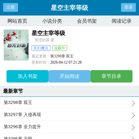
星空主宰等级
注册
登录
网站首页
小说分类
会员书架
阅读记录
星空主宰等级
苦涩的茶 著
玄幻魔法
连载中
最近更新：
第3298章 双王
更新时间：
2026-04-12 07:21:28
加入书架
开始阅读
章节目录
最新章节
第3298章 双王
第3297章 入侵再现
第3296章 全力提升
第3295章 王陨