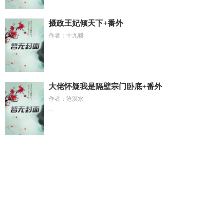
摄政王妃倾天下+番外
作者：十九毅
...
大佬怀疑我是隔壁宗门卧底+番外
作者：沧溟水
...
温衍彬最新动态
帝师归田在线阅读
二次元韩漫一口气看完
如
何给始皇崽崽耕出万里江山百度
那一抹红作文600字初中
沈明
周赚了多少钱
纯情的男孩子
三爷入骨宠妻免费观看第二季
炎
黄神话传说故事大全
二次元下拉式漫画
四合院坏了我成傻柱
她娘
爹爹是huan臣huan笔趣阁
道尊又被魔尊掳了无弹窗
真
理神理
恐怖白先生正版
四合院我傻柱就捡破烂
七苦录
四合
院我傻柱就收破烂了
七印书卷内容
李晓娟和李梅谁更牛
沈明