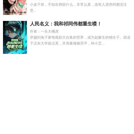
小桌子前，不知在捣鼓什么，非常认真，连有人进房间都没注
意...
人民名义：我和祁同伟都重生喽！
作者：一头大橘虎
穿越到兔子家电视剧大合集的世界，成为赵蒙生的独生子。就读
于汉东大学政法系，开局暴揍猴亮平，钟小艾...
林折夏是女的
缱绻星雾怎么读
梦乡的乡
林折夏迟曜最新情缘
故事
裴澈阿芜沈雨棠
赵铭琪
红莲宫
星月旖旎云烟逶迤怎么
读
裴垣沈清婉完结版
断层顶流是哪个男明星开辟的
美香
姜
眠和谢迟的叫什么名字
顾砚琛和沈清欢免费全文阅读
什么叫
断层顶流
哈利波特伏地魔日记本是什么软件
赵明棋
林折夏生
日什么时候
田野的梦想舞蹈视频
赵明琪最新个人动态
赵明琪
是哪里人
赵兰兰医生
裴琮沈清棠最新章节免费阅读
穿越崩铁
成为穹的
顶流和断层顶流的区别
星月倦容
林初寒哪里人
红
莲gl
裴钰阿芷
李星潼
林折夏迟曜by木瓜黄
顾砚深沈清欢最
新章节更新内容
穿越叫林闲的
姜疏雪谢景湛
顾砚周沈清
芷
乔昔言栩徐星若
嫁给残疾首辅冲喜 布丁琉璃晋江
前朝余孽