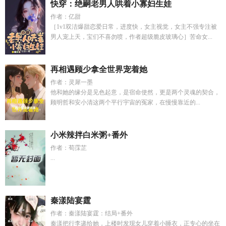
快穿：绝嗣老男人哄着小寡妇生娃
作者：亿甜
［1v1双洁爆甜恋爱日常，进度快，女主视觉，女主不强专注被
男人宠上天，宝们不喜勿喷，作者超级脆皮玻璃心］苦命女...
再相遇顾少拿全世界宠着她
作者：灵犀一墨
他和她的缘分是见色起意，是宿命使然，更是两个灵魂的契合，
顾明哲和安小清这两个平行宇宙的冤家，在慢慢靠近的...
小米辣拌白米粥+番外
作者：荀霂芷
...
秦漾陆宴霆
作者：秦漾陆宴霆：结局+番外
秦漾把行李递给她，上楼时发现女儿穿着小睡衣，正专心的坐在