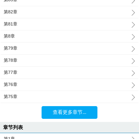
第82章
第81章
第8章
第79章
第78章
第77章
第76章
第75章
查看更多章节...
章节列表
第1章