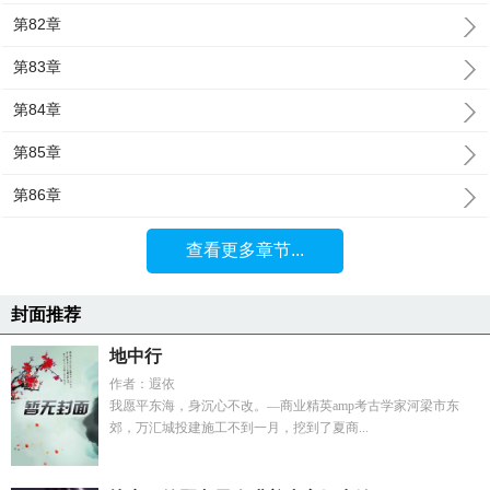
第82章
第83章
第84章
第85章
第86章
查看更多章节...
封面推荐
地中行
作者：遐依
我愿平东海，身沉心不改。—商业精英amp考古学家河梁市东
郊，万汇城投建施工不到一月，挖到了夏商...