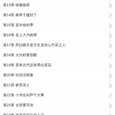
第13章 收服狼群
第14章 家终于建好了
第15章 是丰收的季
第16章 皇上大为称赞
第17章 所以晓月是天生克存心不良之人
第18章 大河村要苏醒
第19章 原来古代还有男白莲花
第20章 坑你没商量
第21章 家里添人
第22章 小书生闷声干大事
第23章 仓库要开张