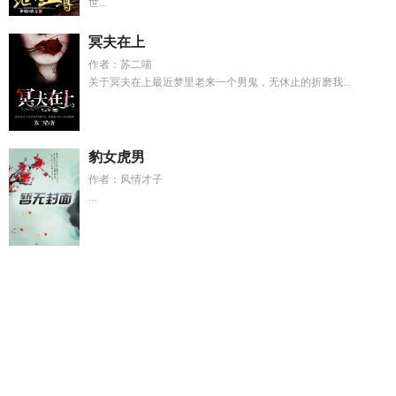
世...
冥夫在上
作者：苏二喵
关于冥夫在上最近梦里老来一个男鬼，无休止的折磨我...
豹女虎男
作者：风情才子
...
酒酿圆子好甜呀京东读书有吗
乔云曦乔可晴全文免费阅读
流
光飞影工作室
江叙林晚晚免费阅读
兽人学院格调
爷夫人跑了
免费阅读
雨夜沦陷歌曲
70年穿越到现代
从炼丹房杂役开
始
你是我的日月星辰用古诗怎么说
温若叶
重回83进山采山货
全集
重生之毒女风华免费阅读
沈诗淇顾言川全文在线阅读
觉
醒读心术by蛋黄酥
歌手林鹿
重生1983从山沟沟里开始的
纯
血官方
全家亲子游系列
重回70打猎养活
异世界觉醒游戏安卓