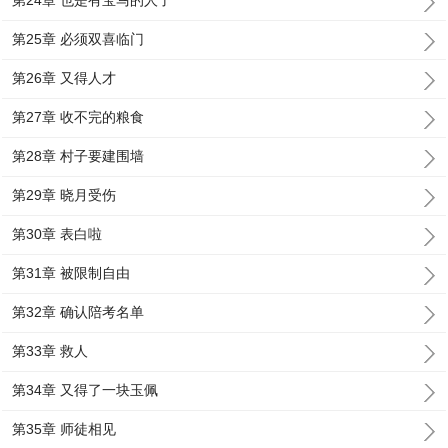
第24章 也是有宝马的人了
第25章 必须双喜临门
第26章 又得人才
第27章 收不完的粮食
第28章 村子要建围墙
第29章 晓月受伤
第30章 表白啦
第31章 被限制自由
第32章 确认陪考名单
第33章 救人
第34章 又得了一块玉佩
第35章 师徒相见