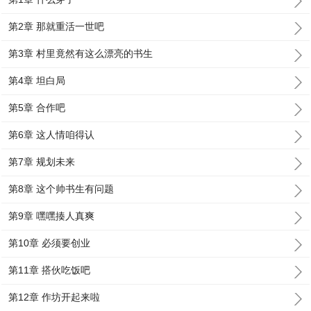
第2章 那就重活一世吧
第3章 村里竟然有这么漂亮的书生
第4章 坦白局
第5章 合作吧
第6章 这人情咱得认
第7章 规划未来
第8章 这个帅书生有问题
第9章 嘿嘿揍人真爽
第10章 必须要创业
第11章 搭伙吃饭吧
第12章 作坊开起来啦