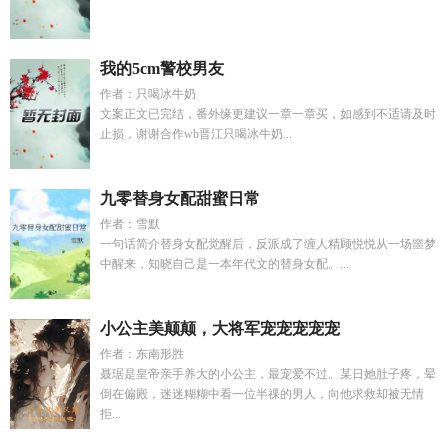
我的5cm警校男友
作者：只喝冰牛奶
文案正文已完结，番外缘更建议一章一章买，如感到不适请及时
止损，谢谢合作wb晋江只喝冰牛奶...
九零替身女配甜蜜日常
作者：雪默
一句话简介替身女配觉醒后，反派成了缠人精顾悦悦从一场噩梦
中醒来，知晓自己是一本年代文的替身女配。...
小公主美颠颠，大将军宠宠宠宠宠
作者：东南形胜
聂琚是皇帝亲手养大的小公主，最宠爱不过。某日她肚子疼，晕
倒在偏殿，迷迷糊糊中看一位半祼的男人，向他求救却被无情
拒...