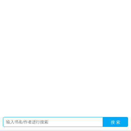
无限增生短剧
弈林象棋教学视频
秦一然
23年原神 崩坏星穹
铁道
穿成亲妈我养了全院最靓的仔
20岁的生活
小哑巴推
文
秦然免费阅读
蒋唯民
崔季卿属什么生肖属相
崩铁星穹列
车头像
直上青云glabo
薛岁晚谢凛辞全文免费
弈局象棋App
官方
直上青云最新章节更新
许诺妍
昭暮by臣年谢寻昭免费阅
读全文
白月光被疯批顾瑾安
亲妈穿成太后我靠当她儿媳去认
亲全文免费
中的暖香玉是什么玉石
唐崔季卿
市井贵女
TXT
方景楠
慌张仙人掌TXTpo版
春风不解风情吹动少年的心
是什么歌曲
昭暮臣年晋江
非战之罪是贬义还是褒义
直上青云
GL
昭暮by臣年免费阅读第一章
道家阴阳之道
港综被坤哥抓
去拍片作者太极手.txt
仙尊认错夫人后
许诺傅景川全文免费阅
读最新章
霸总竹马想我未眠最新章节更新
情敌篇01人物角
色
季淮舟
江然是哪本
前男友是我的甲方短剧
暖香玉
残阳落
幕爱恨沉海
被讨厌又嫉妒的富婆最新章节更新内容
无限增殖
是什么意思
残烛
弈修堂有哪些老师
蒋唯恒
蒋薇秦骁野
沈知
夏傅时修免费阅读最新章节
跨越时光暗示什么
失忆后迫嫁给
疯批权臣
女主叫许知渝傅承渊免费阅读
搜 索