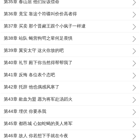
第35章 春山居 他们应该偿命
第36章 竟宝 靠这个符碟叫价价高者得
第37章 买卖 那个晋赭王跟个小疯子一样逮
第38章 站队 蝇营狗茍之辈何足畏惧
第39章 翼安太守 这火你放的吧
第40章 礼节 殿下你当然得帮帮我了
第41章 反悔 各位表个态吧
第42章 托辞 他也偶感风寒了
第43章 歃血为盟 愿为将军赴汤蹈火
第44章 埋伏 你要杀我
第45章 都邑城 心如蛇蝎的美人将军
第46章 故人 你若想下手就在今夜