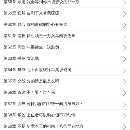
第58章 顾虑 我会等到你日後想说的那一刻
第59章 官船 皮剥下来替我暖暖
第60章 野心 你柏萧鹤的野心有多大
第61章 南攻 徐生领三十万兵马南攻沧州
第62章 商议 与那徐生一决胜负
第63章 书信 女流氓
第64章 舞剑 北上而攻破徐军笑谈资渴
第65章 交战 分的清是敌是友吗
第66章 奇袭 不丶要丶过丶来
第67章 演技 可怜我们柏都督一向洁身自好丶
第68章 帮凶 上位者可以动心但不可动情
第69章 不易 毕竟本王的祖宗十八代早在地府