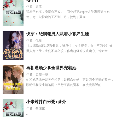
作者：遐依
我愿平东海，身沉心不改。—商业精英amp考古学家河梁市东
郊，万汇城投建施工不到一月，挖到了夏商...
快穿：绝嗣老男人哄着小寡妇生娃
作者：亿甜
［1v1双洁爆甜恋爱日常，进度快，女主视觉，女主不强专注被
男人宠上天，宝们不喜勿喷，作者超级脆皮玻璃心］苦命女...
再相遇顾少拿全世界宠着她
作者：灵犀一墨
他和她的缘分是见色起意，是宿命使然，更是两个灵魂的契合，
顾明哲和安小清这两个平行宇宙的冤家，在慢慢靠近的...
小米辣拌白米粥+番外
作者：荀霂芷
...