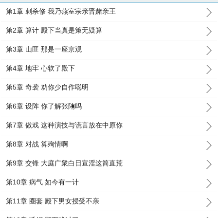
第1章 刺杀修 我乃燕室宗亲晋赭亲王
第2章 算计 殿下当真是策无疑算
第3章 山匪 那是一座京观
第4章 地牢 心软了殿下
第5章 奇袭 劝你少自作聪明
第6章 设阵 你了解张陏吗
第7章 做戏 这种演技与谎言放在中原你
第8章 对战 算殉情啊
第9章 交锋 大庭广衆白日宣淫这简直荒
第10章 病气 如今有一计
第11章 圈套 殿下男女授受不亲