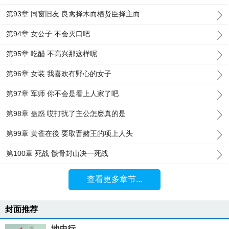
第93章 同窗旧友 良禽择木而栖贤臣择主而
第94章 女公子 不会灭口吧
第95章 吃醋 不高兴那这样呢
第96章 女装 我喜欢有野心的女子
第97章 军师 你不会是看上人家了吧
第98章 蛊惑 哎打扰了主公怎麽真的是
第99章 黄雀在後 要取晋赭王的项上人头
第100章 死战 骸骨封山决一死战
查看更多章节...
封面推荐
地中行