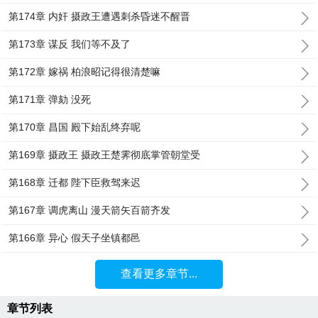
第174章 内奸 摄政王遭遇刺杀昏迷不醒晋
第173章 谋反 我们等不及了
第172章 嫁祸 柏浪昭记得很清楚嘛
第171章 弹劾 没死
第170章 昌国 殿下始乱终弃呢
第169章 摄政王 摄政王楚霁彻底掌管朝堂受
第168章 迁都 陛下臣救驾来迟
第167章 调虎离山 漫天箭矢百箭齐发
第166章 异心 假天子坐镇都邑
查看更多章节...
章节列表