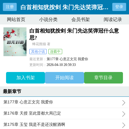
白首相知犹按剑 朱门先达笑弹冠什么意思
注册
登录
网站首页
小说分类
会员书架
阅读记录
白首相知犹按剑 朱门先达笑弹冠什么意
思?
蜂花熊猫 著
其他小说
连载中
最近更新：
第177章 心意正文完 我爱你
更新时间：
2026-04-10 20:59:33
加入书架
开始阅读
章节目录
最新章节
第177章 心意正文完 我爱你
第176章 天授 至此晋都大局已定
第175章 玉玺 我是不是还没醒酒啊