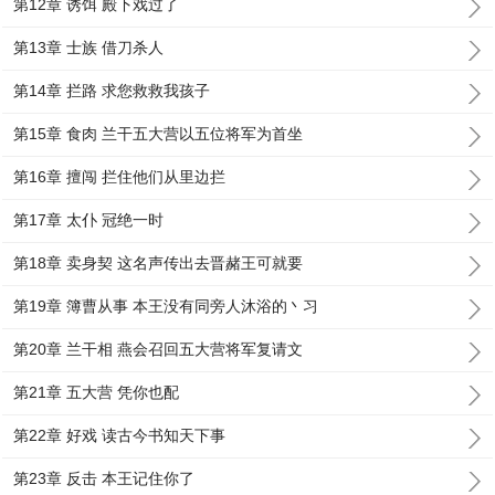
第12章 诱饵 殿下戏过了
第13章 士族 借刀杀人
第14章 拦路 求您救救我孩子
第15章 食肉 兰干五大营以五位将军为首坐
第16章 擅闯 拦住他们从里边拦
第17章 太仆 冠绝一时
第18章 卖身契 这名声传出去晋赭王可就要
第19章 簿曹从事 本王没有同旁人沐浴的丶习
第20章 兰干相 燕会召回五大营将军复请文
第21章 五大营 凭你也配
第22章 好戏 读古今书知天下事
第23章 反击 本王记住你了