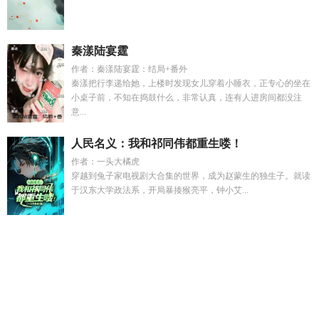
秦漾陆宴霆
作者：秦漾陆宴霆：结局+番外
秦漾把行李递给她，上楼时发现女儿穿着小睡衣，正专心的坐在
小桌子前，不知在捣鼓什么，非常认真，连有人进房间都没注
意...
人民名义：我和祁同伟都重生喽！
作者：一头大橘虎
穿越到兔子家电视剧大合集的世界，成为赵蒙生的独生子。就读
于汉东大学政法系，开局暴揍猴亮平，钟小艾...
梦比优斯语c
我和女儿死后妻子悔疯了
沈林欢陆尧免费阅
读
陆婧昳气质
陷阱夫妻
我在缅北的真实经历
女典狱长电影
免费观看
以上犯下第二季
六姑娘回府不低头最新章节更新时
间
重生之以下犯上湛秋铭
沈意欢段璟川
六姑娘暗示什么意
思
快穿之替原主完成心愿TXT百度
六姑娘是什么电视剧
六姑
娘回归不低头最新章节更新状态
陆婧怡
攻略任务失败林羡