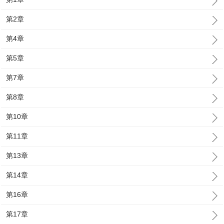
第2章
第4章
第5章
第7章
第8章
第10章
第11章
第13章
第14章
第16章
第17章