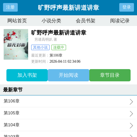
旷野呼声最新讲道讲章
注册
登录
网站首页
小说分类
会员书架
阅读记录
旷野呼声最新讲道讲章
另请高明叭 著
其他小说
连载中
最近更新：
第106章
更新时间：
2026-04-11 02:34:06
加入书架
开始阅读
章节目录
最新章节
第106章
第105章
第104章
第103章