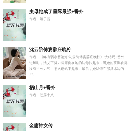
虫母她成了星际最强+番外
作者：姬子茜
...
沈云阶傅宴辞庄晚柠
作者：《终有弱水替沧海:沈云阶傅宴辞庄晚柠》:大结局+番外
进屋时，沈父正努力将瘫倒在地的沈母扶起来，可她的双腿软得
没有半分力气，怎么也站不起来。最后，她趴俯在那具冰冷的
尸...
栖山月+番外
作者：朝露十八
...
金庸神女传