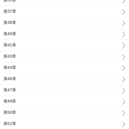
第35章
第37章
第38章
第40章
第41章
第43章
第44章
第46章
第47章
第49章
第50章
第52章