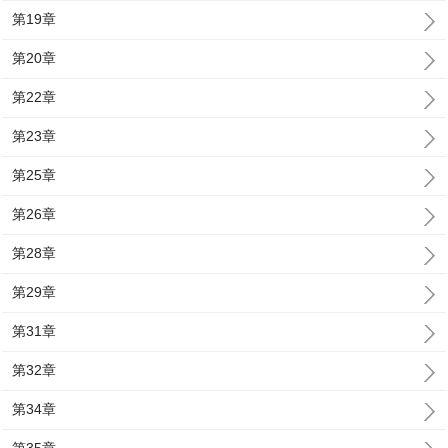
第19章
第20章
第22章
第23章
第25章
第26章
第28章
第29章
第31章
第32章
第34章