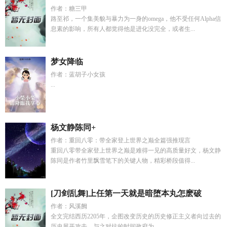
作者：糖三甲
路至祁，一个集美貌与暴力为一身的omega，他不受任何Alpha信
息素的影响，所有人都觉得他是进化没完全，或者生...
梦女降临
作者：蓝胡子小女孩
...
杨文静陈同+
作者：重回八零：带全家登上世界之巅全篇强推现言
重回八零带全家登上世界之巅是难得一见的高质量好文，杨文静
陈同是作者竹里飘雪笔下的关键人物，精彩桥段值得...
[刀剑乱舞]上任第一天就是暗堕本丸怎麽破
作者：风溪阙
全文完结西历2205年，企图改变历史的历史修正主义者向过去的
历史展开攻击，与之对抗的时间政府为...