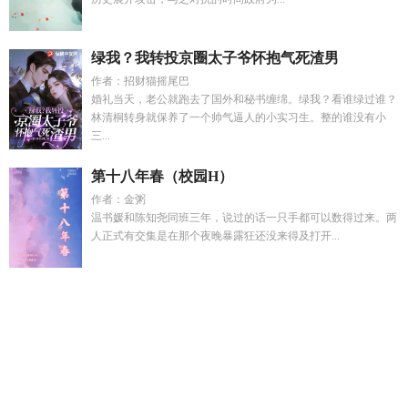
绿我？我转投京圈太子爷怀抱气死渣男
作者：招财猫摇尾巴
婚礼当天，老公就跑去了国外和秘书缠绵。绿我？看谁绿过谁？
林清桐转身就保养了一个帅气逼人的小实习生。整的谁没有小
三...
第十八年春（校园H）
作者：金粥
温书媛和陈知尧同班三年，说过的话一只手都可以数得过来。两
人正式有交集是在那个夜晚暴露狂还没来得及打开...
傅听寒南夏全文免费阅读
流年似水下一句
嗯阿凤
流体院
到
第五人格
沐清禾
一等功臣牌匾多少钱
给我讲一些第五人
格
流年似爱已成殇什么意思
审神者是日本国灵
沈知意陆屿周
旭白
盛淮安阮阮最新章节更新
血色结局
沐清儿
周知煜沈宁
安
一等功臣送牌匾哪个省
五指山上人中人
白峰其他视频
杨
凤姣的个人资料
血色伐
一等功牌匾需要什么人送回家
反差的