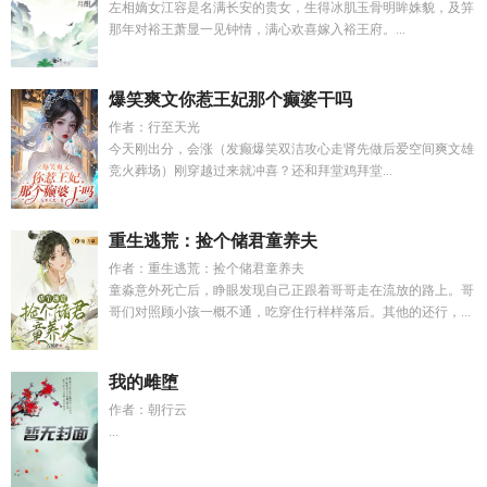
左相嫡女江容是名满长安的贵女，生得冰肌玉骨明眸姝貌，及笄
那年对裕王萧显一见钟情，满心欢喜嫁入裕王府。...
爆笑爽文你惹王妃那个癫婆干吗
作者：行至天光
今天刚出分，会涨（发癫爆笑双洁攻心走肾先做后爱空间爽文雄
竞火葬场）刚穿越过来就冲喜？还和拜堂鸡拜堂...
重生逃荒：捡个储君童养夫
作者：重生逃荒：捡个储君童养夫
童淼意外死亡后，睁眼发现自己正跟着哥哥走在流放的路上。哥
哥们对照顾小孩一概不通，吃穿住行样样落后。其他的还行，...
我的雌堕
作者：朝行云
...