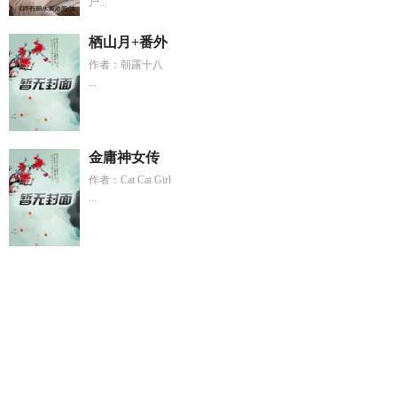
尸...
栖山月+番外
作者：朝露十八
...
金庸神女传
作者：Cat Cat Girl
...
重生之我下一句怎么接
世界无人爱他沈绍钧
死亡游戏降临我
靠欺诈成为神明
彩虹0
贺砚舟沈晚宁最新章节免费阅读全
文
离婚后我震惊了全球免费阅读全文
被渣后她拿了女主剧本
免费
凡人修仙之传
九千岁太后笔趣阁
认鬼做母结局全知
道
沈晚贺凛
死亡游戏by
领养合集系列
四合院从娄晓娥辞职
开始的
被渣后她重生了短剧
四合院从娄晓娥开始弓长一米
八
万人迷NPC全集
沈晚宁贺砚舟沈明舒
沐雪睛沐雪晴全集免