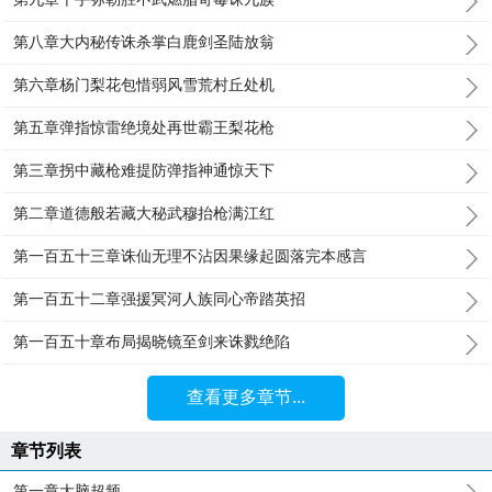
第八章大内秘传诛杀掌白鹿剑圣陆放翁
第六章杨门梨花包惜弱风雪荒村丘处机
第五章弹指惊雷绝境处再世霸王梨花枪
第三章拐中藏枪难提防弹指神通惊天下
第二章道德般若藏大秘武穆抬枪满江红
第一百五十三章诛仙无理不沾因果缘起圆落完本感言
第一百五十二章强援冥河人族同心帝踏英招
第一百五十章布局揭晓镜至剑来诛戮绝陷
查看更多章节...
章节列表
第一章大脑超频