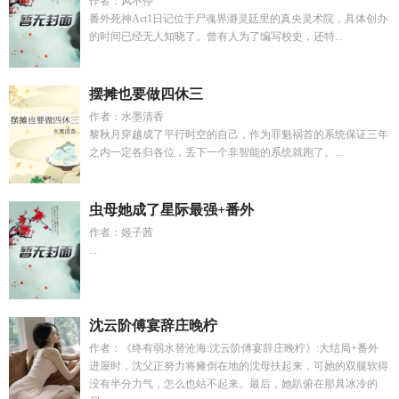
作者：风不停
番外死神Act1日记位于尸魂界瀞灵廷里的真央灵术院，具体创办
的时间已经无人知晓了。曾有人为了编写校史，还特...
摆摊也要做四休三
作者：水墨清香
黎秋月穿越成了平行时空的自己，作为罪魁祸首的系统保证三年
之内一定各归各位，丢下一个非智能的系统就跑了。...
虫母她成了星际最强+番外
作者：姬子茜
...
沈云阶傅宴辞庄晚柠
作者：《终有弱水替沧海:沈云阶傅宴辞庄晚柠》:大结局+番外
进屋时，沈父正努力将瘫倒在地的沈母扶起来，可她的双腿软得
没有半分力气，怎么也站不起来。最后，她趴俯在那具冰冷的