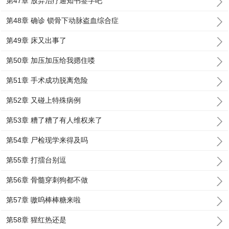
第47章 放弃治疗通知书签字吧
第48章 确诊 锁骨下动脉盗血综合症
第49章 床又出事了
第50章 加压加压给我摁住喽
第51章 手术成功脱离危险
第52章 又碰上特殊病例
第53章 糟了糟了有人维权来了
第54章 尸检现学来得及吗
第55章 打擂台别逗
第56章 骨髓穿刺狗都不做
第57章 嗷呜棒棒糖来啦
第58章 猩红热还是