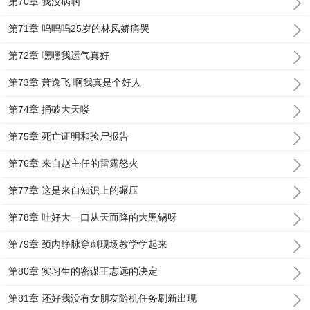
第70章 我没病啊
第71章 呜呜呜25岁的林凤娇痛哭
第72章 嘿嘿我运气真好
第73章 萧逸飞 啊我真是个好人
第74章 捅破大天喽
第75章 死亡证明和验尸报告
第76章 来自赵主任的雷霆怒火
第77章 这是来自知识上的碾压
第78章 哇好大一口从天而降的大黑锅呀
第79章 颈内静脉穿刺现场教学学起来
第80章 实习生的密谋王志远的决定
第81章 还好我没有女朋友随机任务刷新出现