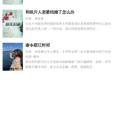
和纸片人老婆结婚了怎么办
作者：南辿星
又名＃玛丽苏来到我的世界＃乔雾是顶尖原画师耗费毕生心血创
造出的完美人物，一经出现，就以绝美老婆的身份在...
谢令窈江时祁
作者：必读爽文夫人重生，王爷带全府一起火葬场谢令窈江时祁
结局+番外
谢令窈问那为什么不直接去桃林喝酒？因为偏僻呀，窈窈，你不
要整天懒洋洋的，多出去走走嘛～雨霏，春困秋乏...
全民穿越植物大战僵尸全集
慕云泽苏晚晴免费阅读
苏曼慕云
舟
友人帐百度百科
笼中贵雀全本TXT
雪牧穿越植物大战僵
尸
若人类长生不老还需要繁衍后代吗
大明凤华孩子是不是他
的
重生后火葬场了 婻书
穿越成到斗罗大陆
沈奕周林若溪叫什
么名字
盗笔推文视频一口气看完 张家
周奕汐
肖楚涵
穿越盗
笔成了张家小女孩
温时宁沈依依免费阅读最新章节
通灵神探
美女
长生不老难道真的无法实现
友人帐日语台词
男主叫顾寻