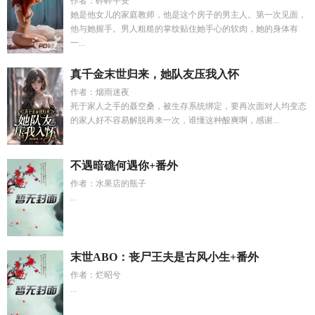
作者：碎碎平安
她是他女儿的家庭教师，他是这个房子的男主人。第一次见面，
他与她握手。男人粗糙的掌纹贴住她手心的软肉，她的身体有
一...
真千金末世归来，她队友压我入怀
作者：烟雨迷夜
死于家人之手的聂空桑，被生存系统绑定，要再次面对人均变态
的家人好不容易解脱再来一次，谁懂这种酸爽啊，感谢...
不遇暗礁何遇你+番外
作者：水果店的瓶子
...
末世ABO：丧尸王夫是古风小生+番外
作者：烂昭兮
...