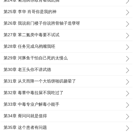
第24章 菊池病你敢背着我乱搞
第25章 李华 肖哥你是我的神
第26章 我说前门楼子你说胯骨轴子造孽呀
第27章 苯二氮类中毒要不试试
第28章 任务完成乌鸦嘴我呸
第29章 河豚鱼干怕自己死的太慢么
第30章 老王头你不讲武德
第31章 从天而降一个大馅饼啪叽砸晕了
第32章 毒蕈中毒拉屎不我吃过了
第33章 中毒专业户解毒小能手
第34章 甭问问就是值得
第35章 这个患者有问题