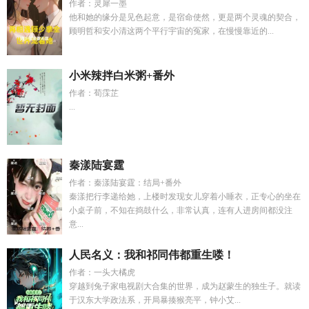
作者：灵犀一墨
他和她的缘分是见色起意，是宿命使然，更是两个灵魂的契合，
顾明哲和安小清这两个平行宇宙的冤家，在慢慢靠近的...
小米辣拌白米粥+番外
作者：荀霂芷
...
秦漾陆宴霆
作者：秦漾陆宴霆：结局+番外
秦漾把行李递给她，上楼时发现女儿穿着小睡衣，正专心的坐在
小桌子前，不知在捣鼓什么，非常认真，连有人进房间都没注
意...
人民名义：我和祁同伟都重生喽！
作者：一头大橘虎
穿越到兔子家电视剧大合集的世界，成为赵蒙生的独生子。就读
于汉东大学政法系，开局暴揍猴亮平，钟小艾...