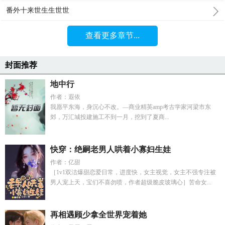
番外十来世生生世世
查看更多章节...
封面推荐
地中行
作者：遐依
我愿平东海，身沉心不改。—商业精英amp考古学家河梁市东
郊，万汇城投建施工不到一月，挖到了夏商...
快穿：绝嗣老男人哄着小寡妇生娃
作者：亿甜
［1v1双洁爆甜恋爱日常，进度快，女主视觉，女主不强专注被
男人宠上天，宝们不喜勿喷，作者超级脆皮玻璃心］苦命女...
再相遇顾少拿全世界宠着她