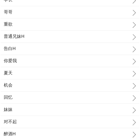
哥哥
重欲
普通兄妹H
告白H
你爱我
夏天
机会
回忆
妹妹
对不起
醉酒H