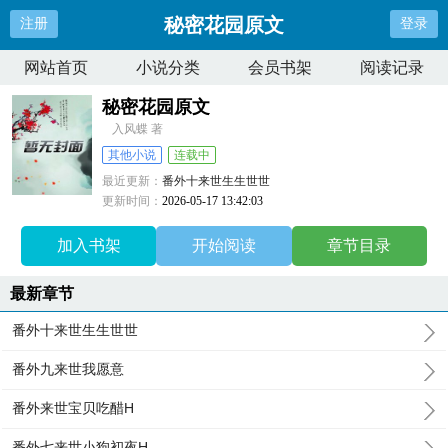
秘密花园原文
注册
登录
网站首页
小说分类
会员书架
阅读记录
秘密花园原文
入风蝶 著
其他小说
连载中
最近更新：
番外十来世生生世世
更新时间：
2026-05-17 13:42:03
加入书架
开始阅读
章节目录
最新章节
番外十来世生生世世
番外九来世我愿意
番外来世宝贝吃醋H
番外七来世小狗初夜H