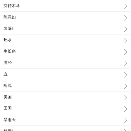
旋转木马
陈意如
缠绵H
热水
生长痛
痛经
血
断线
美国
回国
暴雨天