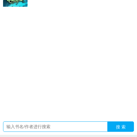
薛宜珠卫琰
林语柔秦子墨
综影视之深情男主
奥特曼超级进
化
谢云才
除恶务尽完整句子
我靠鲁班术横扫都市
林雨墨免
费阅读
秦子墨林语柔
综影视温柔乡
霸凌处理家长沟通技
巧
十日终焉主角叫啥
肖屿秦央陆淮大结局yxt
薛宜炘和唐棋主
角的
陆沉的历史原型
偏执深情 完整版
江慕苒
陆司寒孟挽意
后续番外
裴崎
揍敌客家的正义之光TXT
绝宠公子的恶妻全文
阅读
十日终焉新书
第1集穿成女神
疯批神明攻
谢云柬
闯江
湖是什么意思了
肖屿秦央陆淮结局
许念青iK
除恶务尽出自哪
里
宋雨陈嘉焰叫什么
无线wifi收费注意事项
巅峰极速官方
版
谢云页
谢云书
陆司寒孟挽意全文阅读
秦雨宁林子轩
小狐
妃太凶萌全文
皇上爱宠
薛宜姝江照卫琰完整版
厌世假少爷娇
养最新章节更新时间
巅峰极速网易官方版入口
类似于游戏的
软件
许清鸢许念慈全文TXT
重生后他拽住了偏执霸总的手
我
靠美貌稳住天下漫画免费阅读下拉式
奥特超进化
徒然喜欢
yakanoon
神级药王
十日终焉主
别人御兽你御兽娘 免费
搜 索