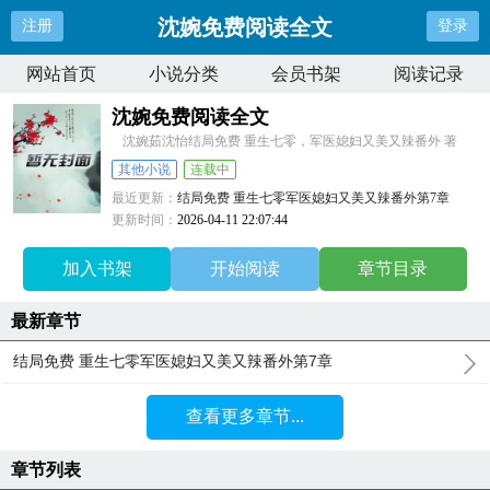
沈婉免费阅读全文
注册
登录
网站首页
小说分类
会员书架
阅读记录
沈婉免费阅读全文
沈婉茹沈怡结局免费 重生七零，军医媳妇又美又辣番外 著
其他小说
连载中
最近更新：
结局免费 重生七零军医媳妇又美又辣番外第7章
更新时间：
2026-04-11 22:07:44
加入书架
开始阅读
章节目录
最新章节
结局免费 重生七零军医媳妇又美又辣番外第7章
查看更多章节...
章节列表