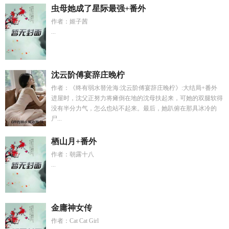
虫母她成了星际最强+番外
作者：姬子茜
...
沈云阶傅宴辞庄晚柠
作者：《终有弱水替沧海:沈云阶傅宴辞庄晚柠》:大结局+番外
进屋时，沈父正努力将瘫倒在地的沈母扶起来，可她的双腿软得
没有半分力气，怎么也站不起来。最后，她趴俯在那具冰冷的
尸...
栖山月+番外
作者：朝露十八
...
金庸神女传
作者：Cat Cat Girl