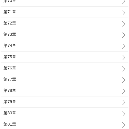
第70章
第71章
第72章
第73章
第74章
第75章
第76章
第77章
第78章
第79章
第80章
第81章