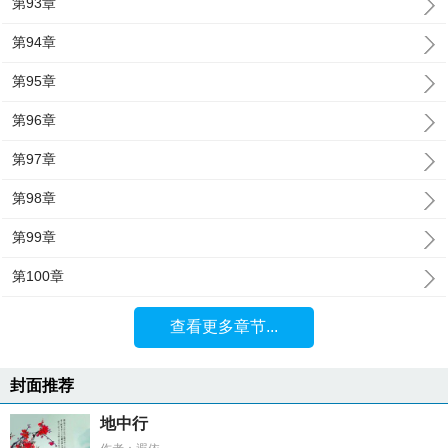
第93章
第94章
第95章
第96章
第97章
第98章
第99章
第100章
查看更多章节...
封面推荐
地中行