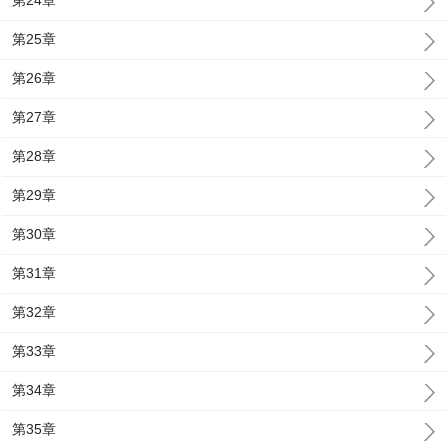
第24章
第25章
第26章
第27章
第28章
第29章
第30章
第31章
第32章
第33章
第34章
第35章