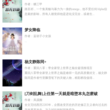
作者：糖三甲
路至祁，一个集美貌与暴力为一身的omega，他不受任何Alpha信
息素的影响，所有人都觉得他是进化没完全，或者生...
梦女降临
作者：蓝胡子小女孩
...
杨文静陈同+
作者：重回八零：带全家登上世界之巅全篇强推现言
重回八零带全家登上世界之巅是难得一见的高质量好文，杨文静
陈同是作者竹里飘雪笔下的关键人物，精彩桥段值得...
[刀剑乱舞]上任第一天就是暗堕本丸怎麽破
作者：风溪阙
全文完结西历2205年，企图改变历史的历史修正主义者向过去的
历史展开攻击，与之对抗的时间政府为...