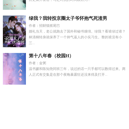
绿我？我转投京圈太子爷怀抱气死渣男
作者：招财猫摇尾巴
婚礼当天，老公就跑去了国外和秘书缠绵。绿我？看谁绿过谁？
林清桐转身就保养了一个帅气逼人的小实习生。整的谁没有小
三...
第十八年春（校园H）
作者：金粥
温书媛和陈知尧同班三年，说过的话一只手都可以数得过来。两
人正式有交集是在那个夜晚暴露狂还没来得及打开...
温衍彬最新动态
帝师归田在线阅读
二次元韩漫一口气看完
如
何给始皇崽崽耕出万里江山百度
那一抹红作文600字初中
沈明
周赚了多少钱
纯情的男孩子
三爷入骨宠妻免费观看第二季
炎
黄神话传说故事大全
二次元下拉式漫画
四合院坏了我成傻柱
她娘
爹爹是huan臣huan笔趣阁
道尊又被魔尊掳了无弹窗
真
理神理
恐怖白先生正版
四合院我傻柱就捡破烂
七苦录
四合