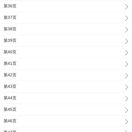
第36页
第37页
第38页
第39页
第40页
第41页
第42页
第43页
第44页
第45页
第46页