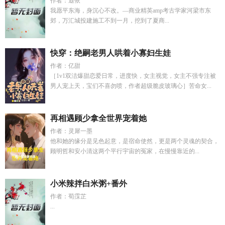
作者：遐依
我愿平东海，身沉心不改。—商业精英amp考古学家河梁市东
郊，万汇城投建施工不到一月，挖到了夏商...
快穿：绝嗣老男人哄着小寡妇生娃
作者：亿甜
［1v1双洁爆甜恋爱日常，进度快，女主视觉，女主不强专注被
男人宠上天，宝们不喜勿喷，作者超级脆皮玻璃心］苦命女...
再相遇顾少拿全世界宠着她
作者：灵犀一墨
他和她的缘分是见色起意，是宿命使然，更是两个灵魂的契合，
顾明哲和安小清这两个平行宇宙的冤家，在慢慢靠近的...
小米辣拌白米粥+番外
作者：荀霂芷
...