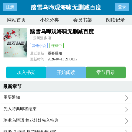
踏雪乌啼观海啸无删减百度
注册
登录
网站首页
小说分类
会员书架
阅读记录
踏雪乌啼观海啸无删减百度
云川漫步 著
其他小说
连载中
最近更新：
重要通知
更新时间：
2026-04-13 21:00:17
加入书架
开始阅读
章节目录
最新章节
重要通知
先入特典即将结束
珞凇乌恒璟 棉花娃娃先入特典
珞凇 乌恒璟 棉花娃娃 开团啦