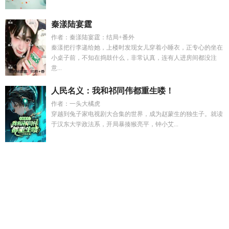
秦漾陆宴霆
作者：秦漾陆宴霆：结局+番外
秦漾把行李递给她，上楼时发现女儿穿着小睡衣，正专心的坐在
小桌子前，不知在捣鼓什么，非常认真，连有人进房间都没注
意...
人民名义：我和祁同伟都重生喽！
作者：一头大橘虎
穿越到兔子家电视剧大合集的世界，成为赵蒙生的独生子。就读
于汉东大学政法系，开局暴揍猴亮平，钟小艾...
开挂旳人生
京圈太子爷重生男主文
小娇夫一般形容什么样的
人
封建家族训诫by全文阅读木鱼
陆玲珑真实身份
劣质虫母的
没落王朝免费阅读
白月光回来前夫追妻火葬场
美貌兔兔靠花
掉千亿成为星际团宠txt
苦刀三角州
小熊偷袈裟是什么意思
明
日方舟苦艾图
温幼玉
沉墨全文免费阅读
从爱情公寓开始当富
二代
宿世缠情
龙猫 鼠兔
猫鼠情头
张柠檬结局是什么
卧底假
死后emigema疯了阅读
明日方舟赦罪师
重生之京圈太子爷问