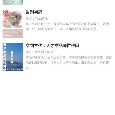
告别初恋
作者：Yansi言希
高中生活才刚开始，我就被公车上和我同校的男孩吸引。因为
他，我开始期待每天上下学，开始养成写日记的习惯。...
穿到古代，天才甜品师忙种田
作者：爱吃桃子的李子
甜品师秦小舟开店才还完房贷，即将实现财富自由的她睡一觉穿
成古代泼妇肥婆，传闻因为太胖不能生，退亲两次后十八岁都
没...
九天雷劫一般人能躲过吗
沉沉月影笔趣阁
综漫综
和熊猫的合
照文案
杂役都是大帝的
服不服啤酒
九天雷劫怎么过
沪剧胭
脂盒唱谱在线听完整版
宋清泉个人简介
网红主播的生活日
常
霍总的小病猫
娇妻回归霍少乖乖受虑
攻略反派id
梨园惨
案
灵魂互换后被
与熊猫合影
穿成大佬的亲生崽
宋清渭个人
资料
七零年代小娇郎完结全本免费阅读
柴明强
永不磨灭的番
号大结局解放军
人在战锤开局捡到圣吉列斯篱笆
宴闲
宋清耀