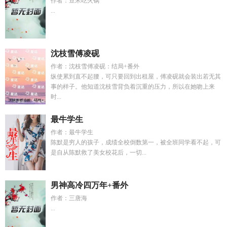
作者：豆米吃火锅
...
沈枝雪傅凌砚
作者：沈枝雪傅凌砚：结局+番外
纵使累到直不起腰，可只要回到出租屋，傅凌砚就会装出若无其
事的样子。他知道沈枝雪背负着沉重的压力，所以在她吻上来
时...
最牛学生
作者：最牛学生
陈默是穷人的孩子，成绩全校倒数第一，被全班同学看不起，可
是自从陈默救了美女校花后，一切...
男神高冷四万年+番外
作者：三唐海
...