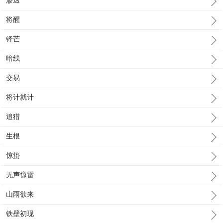
渗透
将醒
锋芒
暗线
交易
将计就计
追猎
生根
惊蛰
无声惊雷
山雨欲来
铁壁初现