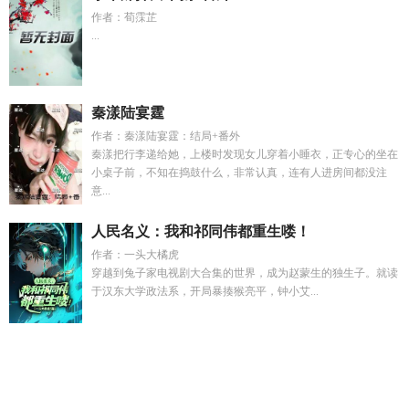
作者：荀霂芷
...
秦漾陆宴霆
作者：秦漾陆宴霆：结局+番外
秦漾把行李递给她，上楼时发现女儿穿着小睡衣，正专心的坐在
小桌子前，不知在捣鼓什么，非常认真，连有人进房间都没注
意...
人民名义：我和祁同伟都重生喽！
作者：一头大橘虎
穿越到兔子家电视剧大合集的世界，成为赵蒙生的独生子。就读
于汉东大学政法系，开局暴揍猴亮平，钟小艾...
薛宜珠卫琰
林语柔秦子墨
综影视之深情男主
奥特曼超级进
化
谢云才
除恶务尽完整句子
我靠鲁班术横扫都市
林雨墨免
费阅读
秦子墨林语柔
综影视温柔乡
霸凌处理家长沟通技