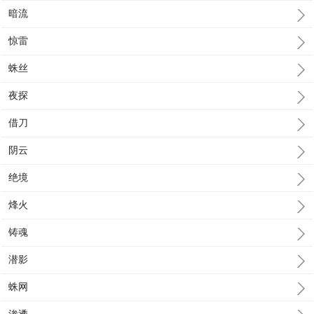
暗流
惊雷
蛛丝
夜探
借刀
阴云
绝境
烽火
铸魂
潜影
蛛网