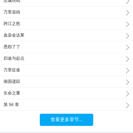
忠诚绝唱
万里追凶
跨江之怒
血染金达莱
恩怨了了
归途与起点
万里征途
南国遗踪
生命之重
第 56 章
查看更多章节...