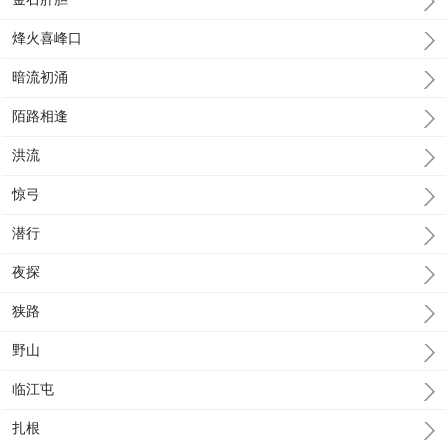
烽火喜峰口
暗流初涌
陌路相逢
洪流
惊弓
潜行
夜探
狭路
野山
临江屯
扎根