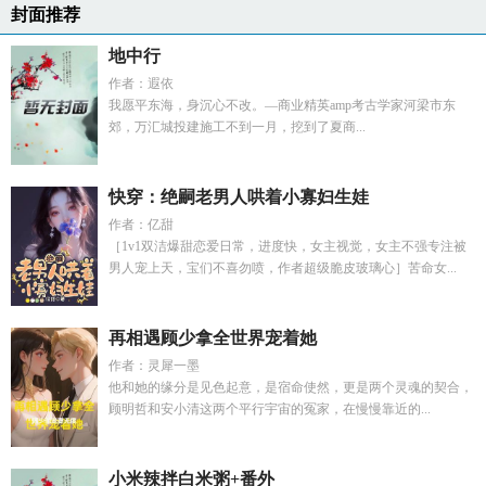
封面推荐
地中行
作者：遐依
我愿平东海，身沉心不改。—商业精英amp考古学家河梁市东
郊，万汇城投建施工不到一月，挖到了夏商...
快穿：绝嗣老男人哄着小寡妇生娃
作者：亿甜
［1v1双洁爆甜恋爱日常，进度快，女主视觉，女主不强专注被
男人宠上天，宝们不喜勿喷，作者超级脆皮玻璃心］苦命女...
再相遇顾少拿全世界宠着她
作者：灵犀一墨
他和她的缘分是见色起意，是宿命使然，更是两个灵魂的契合，
顾明哲和安小清这两个平行宇宙的冤家，在慢慢靠近的...
小米辣拌白米粥+番外