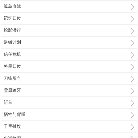
孤岛血战
记忆归位
蛇影潜行
逆鳞计划
信任危机
将星归位
刀锋所向
雪原獠牙
斩首
牺牲与背叛
千里孤坟