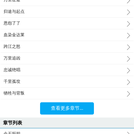
归途与起点
恩怨了了
血染金达莱
跨江之怒
万里追凶
忠诚绝唱
千里孤坟
牺牲与背叛
查看更多章节...
章节列表
金石肝胆