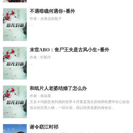
不遇暗礁何遇你+番外
作者：水果店的瓶子
...
末世ABO：丧尸王夫是古风小生+番外
作者：烂昭兮
...
和纸片人老婆结婚了怎么办
作者：南辿星
又名＃玛丽苏来到我的世界＃乔雾是顶尖原画师耗费毕生心血创
造出的完美人物，一经出现，就以绝美老婆的身份在...
谢令窈江时祁