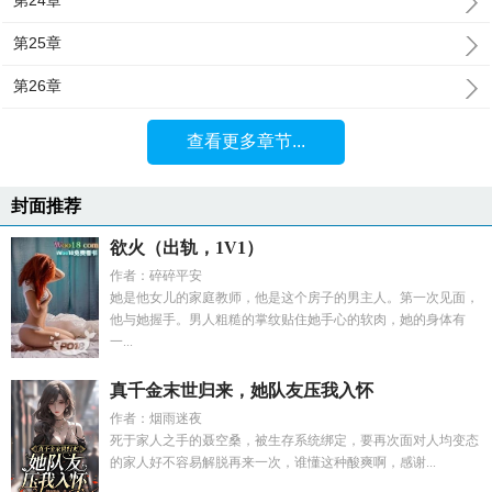
第24章
第25章
第26章
查看更多章节...
封面推荐
欲火（出轨，1V1）
作者：碎碎平安
她是他女儿的家庭教师，他是这个房子的男主人。第一次见面，
他与她握手。男人粗糙的掌纹贴住她手心的软肉，她的身体有
一...
真千金末世归来，她队友压我入怀
作者：烟雨迷夜
死于家人之手的聂空桑，被生存系统绑定，要再次面对人均变态
的家人好不容易解脱再来一次，谁懂这种酸爽啊，感谢...