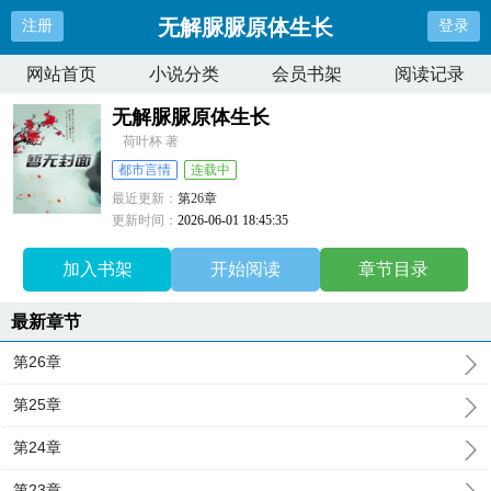
无解脲脲原体生长
注册
登录
网站首页
小说分类
会员书架
阅读记录
无解脲脲原体生长
荷叶杯 著
都市言情
连载中
最近更新：
第26章
更新时间：
2026-06-01 18:45:35
加入书架
开始阅读
章节目录
最新章节
第26章
第25章
第24章
第23章