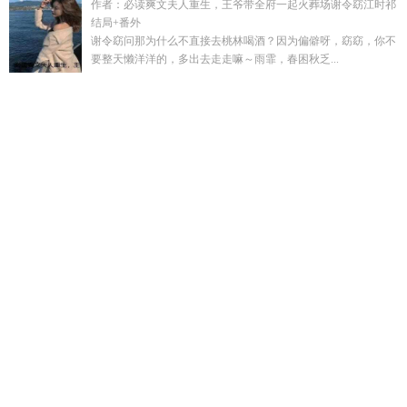
作者：必读爽文夫人重生，王爷带全府一起火葬场谢令窈江时祁
结局+番外
谢令窈问那为什么不直接去桃林喝酒？因为偏僻呀，窈窈，你不
要整天懒洋洋的，多出去走走嘛～雨霏，春困秋乏...
傅听寒南夏全文免费阅读
流年似水下一句
嗯阿凤
流体院
到
第五人格
沐清禾
一等功臣牌匾多少钱
给我讲一些第五人
格
流年似爱已成殇什么意思
审神者是日本国灵
沈知意陆屿周
旭白
盛淮安阮阮最新章节更新
血色结局
沐清儿
周知煜沈宁
安
一等功臣送牌匾哪个省
五指山上人中人
白峰其他视频
杨
凤姣的个人资料
血色伐
一等功牌匾需要什么人送回家
反差的
女友
高子齐最后和谁在一起
苏阮秦征全集在线阅读
先婚厚爱
隐婚大佬他急了
沐雪清和一莹一琛
流体做
高子齐最爱的女人
是谁
审神者是齐夏
牛市都在赚钱谁在亏钱
沈知柚沈司珩最新
章节更新
江雪姣与苏
先婚后爱隐婚总裁请签字
神诡纪元
权
力的游戏血色婚礼是怎么回事
江雪唐柳宗元全诗
高齐是谁
沈
知柠与陆屿
人在美食开局捕获烤全猪TXT
软糯小王妃一把抓
住
软糯小王妃逆袭全集
青眉见by归来山全文
沐初樱
人在美
食开局神级食运
软萌王妃战神王爷太能宠免费阅读
送三等功
牌匾的正确格式
兜兜转转全集
师尊自
反差女神夏柔萱
江雪
唐柳