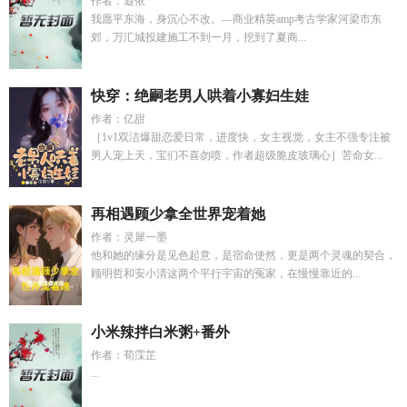
作者：遐依
我愿平东海，身沉心不改。—商业精英amp考古学家河梁市东
郊，万汇城投建施工不到一月，挖到了夏商...
快穿：绝嗣老男人哄着小寡妇生娃
作者：亿甜
［1v1双洁爆甜恋爱日常，进度快，女主视觉，女主不强专注被
男人宠上天，宝们不喜勿喷，作者超级脆皮玻璃心］苦命女...
再相遇顾少拿全世界宠着她
作者：灵犀一墨
他和她的缘分是见色起意，是宿命使然，更是两个灵魂的契合，
顾明哲和安小清这两个平行宇宙的冤家，在慢慢靠近的...
小米辣拌白米粥+番外
作者：荀霂芷
...