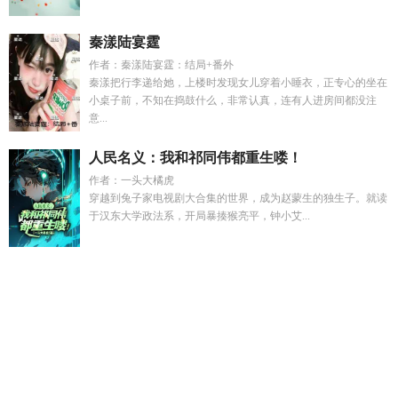
秦漾陆宴霆
作者：秦漾陆宴霆：结局+番外
秦漾把行李递给她，上楼时发现女儿穿着小睡衣，正专心的坐在
小桌子前，不知在捣鼓什么，非常认真，连有人进房间都没注
意...
人民名义：我和祁同伟都重生喽！
作者：一头大橘虎
穿越到兔子家电视剧大合集的世界，成为赵蒙生的独生子。就读
于汉东大学政法系，开局暴揍猴亮平，钟小艾...
谢荣锦全文免费阅读
枕枕眠HANON
重生六零沈明珠和钱三
强
触手怪捡到落魄虫族后虞常免费阅读
苏然 玉
追逐TXT
穿
越六零军婚沈明珠顾奕铭
宋晚棠傅景川全文免费阅读
李昊和
欣怡的短剧叫什么
谢锦澄
段晏
谢锦年
穿越成年代大佬的前
妻柠檬九爷
江舍
爱回收议价过程
男主角叫江远
诸天从电影
开始
绿道天尊(1-13完)的背景故事
河神说
被阿姨宠上天短剧
全集
江休
江巳
触手怪捡到落魄虫族后
娶个女神做老婆风中