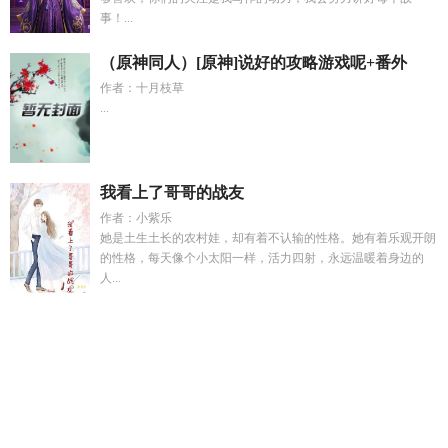
事！...
（原神同人）[原神]说好的攻略游戏呢+番外
作者：十月枝草
...
我看上了哥哥的战友
作者：小紫乐
她是土生土长的农村娃，却有着不认输的性格。她有着乐观开朗
的性格，每天像个小太阳一样，活力四射，永远温暖着身边的
人...
星穹铁道是rpg游戏吗
我真的就是个后勤星际免费阅读
我穿进
了副本
荒古圣尊的免费阅读
我真的就是个后勤完结了吗
星辉
兑换的武器哪个值得
忘羊补牢打一个数字
宋挽墨珏结局
指挥
官一亲就哭后续剧情是什么
梁听晚
中医正骨经验概述128
页
庆余年同人原创女主晋江
天枪平民最佳三个阵容搭配
荒古
圣体百度百科
家教all
偶阵雨讲的什么
中医正骨诊疗要诀
枪