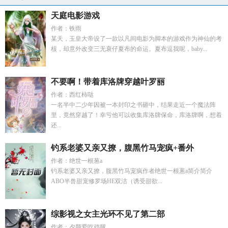
天庭电影游戏
作者：铁雨
某天，玉皇大帝设了一款以凡间电影为脚本的游戏作为神仙的考
核，却意外改变三无衰仔夏布的命运。夏布逗我呢，baby...
不要啊！带着库洛牌穿越叶罗丽
作者：西红柿哒
一名半中二少年因被一本封印之书砸中，结果走近一个魔法阵
里，竟然穿越了！幸亏他可以收集库洛牌保命，库洛牌啊，想着
还...
钓系老婆又亲又撩，腹黑竹马宠疯+番外
作者：绝世一根葱a
钓系老婆又亲又撩，腹黑竹马宠疯作者绝世一根葱a简介简介
ABO半兽甜宠修罗场HE双洁（诱受甜欲...
综影视之女主光环不见了第二部
作者：夕颜爱吃鸡腿