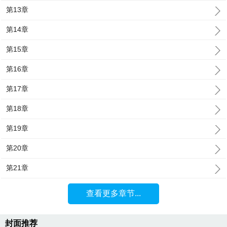
第13章
第14章
第15章
第16章
第17章
第18章
第19章
第20章
第21章
查看更多章节...
封面推荐