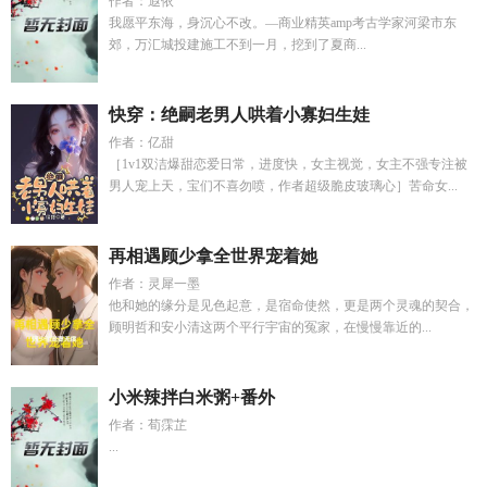
作者：遐依
我愿平东海，身沉心不改。—商业精英amp考古学家河梁市东
郊，万汇城投建施工不到一月，挖到了夏商...
快穿：绝嗣老男人哄着小寡妇生娃
作者：亿甜
［1v1双洁爆甜恋爱日常，进度快，女主视觉，女主不强专注被
男人宠上天，宝们不喜勿喷，作者超级脆皮玻璃心］苦命女...
再相遇顾少拿全世界宠着她
作者：灵犀一墨
他和她的缘分是见色起意，是宿命使然，更是两个灵魂的契合，
顾明哲和安小清这两个平行宇宙的冤家，在慢慢靠近的...
小米辣拌白米粥+番外
作者：荀霂芷
...