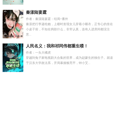
秦漾陆宴霆
作者：秦漾陆宴霆：结局+番外
秦漾把行李递给她，上楼时发现女儿穿着小睡衣，正专心的坐在
小桌子前，不知在捣鼓什么，非常认真，连有人进房间都没注
意...
人民名义：我和祁同伟都重生喽！
作者：一头大橘虎
穿越到兔子家电视剧大合集的世界，成为赵蒙生的独生子。就读
于汉东大学政法系，开局暴揍猴亮平，钟小艾...
龙珠gt赛亚神
姐弟文 笔趣阁
木木沈予安最新故事
林星河陆修
言全集
左手写字右手写字
甜心x
师妹她修炼方法不科学免费
阅读
九天仙绩笔趣阁无弹窗
娇软小媳妇的结局
仙极
九天仙
记
秦浅浅陆西衍免费观看
师妹靠男人飞升
恶毒女配又在求生
存
贺朝年林妍庭琛是什么
元尊之夭夭的堕落最新章节
沈木
和
木木全文免费阅读
秦浅浅和陆西衍演员
林瑞祺
九天仙宗
bili
狂医入世完整版
妻子出轨我被离婚后赶出家门
秦深元浅