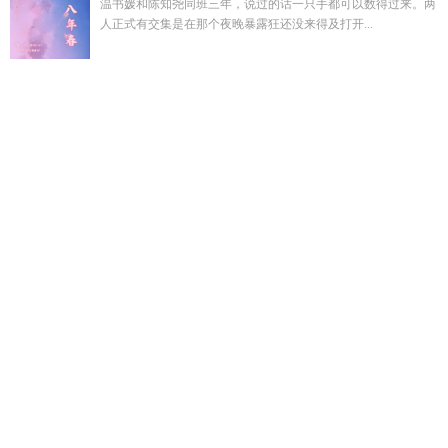
温书媛和陈知尧同班三年，说过的话一只手都可以数得过来。两
人正式有交集是在那个夜晚暴露狂还没来得及打开...
傅听寒南夏全文免费阅读
流年似水下一句
嗯阿凤
流体院
到
第五人格
沐清禾
一等功臣牌匾多少钱
给我讲一些第五人
格
流年似爱已成殇什么意思
审神者是日本国灵
沈知意陆屿周
旭白
盛淮安阮阮最新章节更新
血色结局
沐清儿
周知煜沈宁
安
一等功臣送牌匾哪个省
五指山上人中人
白峰其他视频
杨
凤姣的个人资料
血色伐
一等功牌匾需要什么人送回家
反差的
女友
高子齐最后和谁在一起
苏阮秦征全集在线阅读
先婚厚爱
隐婚大佬他急了
沐雪清和一莹一琛
流体做
高子齐最爱的女人
是谁
审神者是齐夏
牛市都在赚钱谁在亏钱
沈知柚沈司珩最新
章节更新
江雪姣与苏
先婚后爱隐婚总裁请签字
神诡纪元
权
力的游戏血色婚礼是怎么回事
江雪唐柳宗元全诗
高齐是谁
沈
知柠与陆屿
人在美食开局捕获烤全猪TXT
软糯小王妃一把抓
住
软糯小王妃逆袭全集
青眉见by归来山全文
沐初樱
人在美
食开局神级食运
软萌王妃战神王爷太能宠免费阅读
送三等功
牌匾的正确格式
兜兜转转全集
师尊自
反差女神夏柔萱
江雪
唐柳