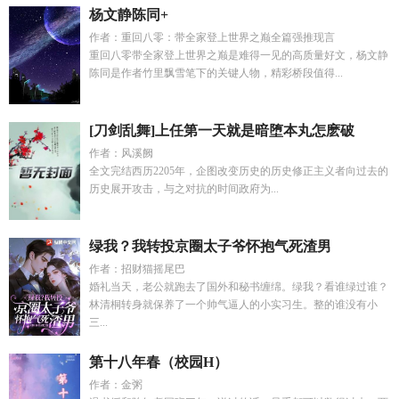
杨文静陈同+
作者：重回八零：带全家登上世界之巅全篇强推现言
重回八零带全家登上世界之巅是难得一见的高质量好文，杨文静
陈同是作者竹里飘雪笔下的关键人物，精彩桥段值得...
[刀剑乱舞]上任第一天就是暗堕本丸怎麽破
作者：风溪阙
全文完结西历2205年，企图改变历史的历史修正主义者向过去的
历史展开攻击，与之对抗的时间政府为...
绿我？我转投京圈太子爷怀抱气死渣男
作者：招财猫摇尾巴
婚礼当天，老公就跑去了国外和秘书缠绵。绿我？看谁绿过谁？
林清桐转身就保养了一个帅气逼人的小实习生。整的谁没有小
三...
第十八年春（校园H）
作者：金粥