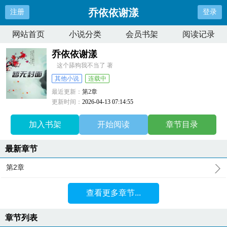
乔依依谢漾
注册
登录
网站首页
小说分类
会员书架
阅读记录
乔依依谢漾
这个舔狗我不当了 著
其他小说
连载中
最近更新：
第2章
更新时间：
2026-04-13 07:14:55
加入书架
开始阅读
章节目录
最新章节
第2章
查看更多章节...
章节列表