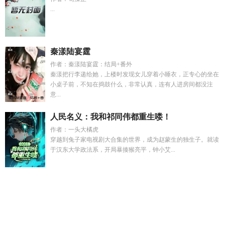
...
秦漾陆宴霆
作者：秦漾陆宴霆：结局+番外
秦漾把行李递给她，上楼时发现女儿穿着小睡衣，正专心的坐在
小桌子前，不知在捣鼓什么，非常认真，连有人进房间都没注
意...
人民名义：我和祁同伟都重生喽！
作者：一头大橘虎
穿越到兔子家电视剧大合集的世界，成为赵蒙生的独生子。就读
于汉东大学政法系，开局暴揍猴亮平，钟小艾...
薛宜珠卫琰
林语柔秦子墨
综影视之深情男主
奥特曼超级进
化
谢云才
除恶务尽完整句子
我靠鲁班术横扫都市
林雨墨免
费阅读
秦子墨林语柔
综影视温柔乡
霸凌处理家长沟通技
巧
十日终焉主角叫啥
肖屿秦央陆淮大结局yxt
薛宜炘和唐棋主