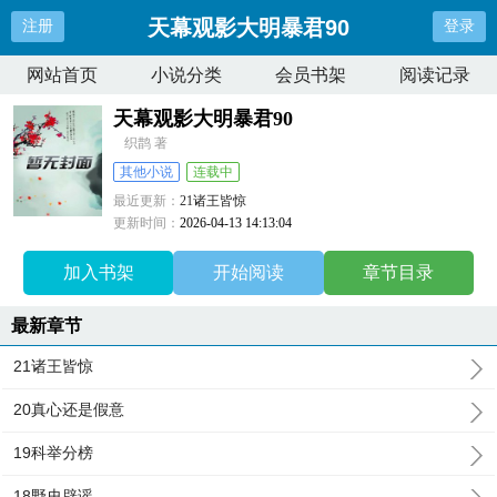
天幕观影大明暴君90
注册
登录
网站首页
小说分类
会员书架
阅读记录
天幕观影大明暴君90
织鹊 著
其他小说
连载中
最近更新：
21诸王皆惊
更新时间：
2026-04-13 14:13:04
加入书架
开始阅读
章节目录
最新章节
21诸王皆惊
20真心还是假意
19科举分榜
18野史辟谣