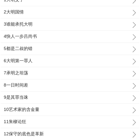
2大明国情
3谁能承托大明
4快人一步吕尚书
5都是二叔的错
6大明第一罪人
7承明之坦荡
8一日时间差
9是其罪当诛
10艺术家的含金量
11朱棣论狂
12保守的底色是革新