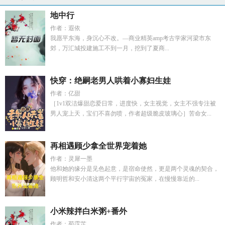
地中行
作者：遐依
我愿平东海，身沉心不改。—商业精英amp考古学家河梁市东
郊，万汇城投建施工不到一月，挖到了夏商...
快穿：绝嗣老男人哄着小寡妇生娃
作者：亿甜
［1v1双洁爆甜恋爱日常，进度快，女主视觉，女主不强专注被
男人宠上天，宝们不喜勿喷，作者超级脆皮玻璃心］苦命女...
再相遇顾少拿全世界宠着她
作者：灵犀一墨
他和她的缘分是见色起意，是宿命使然，更是两个灵魂的契合，
顾明哲和安小清这两个平行宇宙的冤家，在慢慢靠近的...
小米辣拌白米粥+番外
作者：荀霂芷