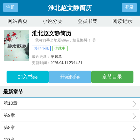
淮北赵文静简历
注册
登录
网站首页
小说分类
会员书架
阅读记录
淮北赵文静简历
我弓箭手全地图锁头，校花悔哭了 著
其他小说
连载中
最近更新：
第10章
更新时间：
2026-04-11 23:14:51
加入书架
开始阅读
章节目录
最新章节
第10章
第9章
第8章
第7章