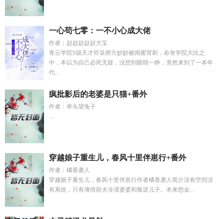
一心苟七零：一不小心成大佬
作者：赵赵赵赵赵大宝
青云学院S级天才符箓师方妙妙被闺蜜背刺，命丧学院大比之
中，本以为自己必死无疑，没想到眼睛一睁，竟然来到了一本年
代...
疯批影后的老婆是只猫+番外
作者：举头望兔子
...
穿越娘子重生儿，春风十里伴崽行+番外
作者：橘香袭人
穿越娘子重生儿，春风十里伴崽行作者橘香袭人简介没有空间没
有系统，只有薄情前夫冷漠婆婆和叛逆儿子。本来想金...