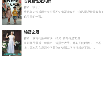
古灵精怪龙凤胎
作者：痞子凡
慢热型先苦后甜宝宝可爱不知道写啥介绍了自己看呗希望能留下
你宝贵的一票...
锦瑟玄晟
作者：凌霄花落与君决：结局+番外锦瑟玄晟
直到耗尽最后一丝仙力，锦瑟才收手。她离开的时候，三生石
上，原本和玄晟两个字并列的锦瑟二字变得模糊不清。...
蓝莓还我
快穿之99种攻略boss的方式
美人落难之后
金手指能
力全揭秘
过期的爱是什么意思
最强金手指wtw免费阅读
全是
谎言和欺骗
秦时ying
综漫之宇智波佐助
综影视云之羽穿公子
羽观影
被弟弟的室友忽略了
北境之王最新章节列表
过期的爱
大结局
北境之笼
北境之地百科大全
田园市井 小户人家
黑神
话马猴识破
全家捧我
秦时利
被哪吒打肿脸的是谁
北境之死
是哪个
美人落难
大佬们的团宠又生气了
乔晚宁傅司屿免费阅
读最新章节
尤利乌斯纳粹
少林小子2021
宇智波穿越Hp
金手
指最强三个机关
温识初
都是谎言电影
全家送我下油锅
云间