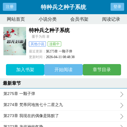
特种兵之种子系统
注册
登录
网站首页
小说分类
会员书架
阅读记录
特种兵之种子系统
覆手为雨 著
其他小说
连载中
最近更新：
第275章 一颗子弹
更新时间：
2026-04-11 08:48:38
加入书架
开始阅读
章节目录
最新章节
第275章 一颗子弹
第274章 梵蒂冈地煞七十二星之九
第273章 我现在的偶像是陈默了
第272章 龙战神的气势