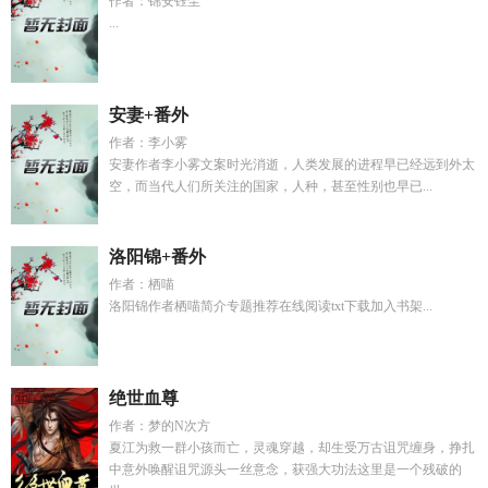
作者：锦安钰尘
...
安妻+番外
作者：李小雾
安妻作者李小雾文案时光消逝，人类发展的进程早已经远到外太
空，而当代人们所关注的国家，人种，甚至性别也早已...
洛阳锦+番外
作者：栖喵
洛阳锦作者栖喵简介专题推荐在线阅读txt下载加入书架...
绝世血尊
作者：梦的N次方
夏江为救一群小孩而亡，灵魂穿越，却生受万古诅咒缠身，挣扎
中意外唤醒诅咒源头一丝意念，获强大功法这里是一个残破的